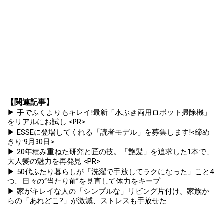
【関連記事】
▶ 手でふくよりもキレイ!最新「水ぶき両用ロボット掃除機」
をリアルにお試し <PR>
▶ ESSEに登場してくれる「読者モデル」を募集します!<締め
きり:9月30日>
▶ 20年積み重ねた研究と匠の技。「艶髪」を追求した1本で、
大人髪の魅力を再発見 <PR>
▶ 50代ふたり暮らしが「洗濯で手放してラクになった」こと4
つ。日々の“当たり前”を見直して体力をキープ
▶ 家がキレイな人の「シンプルな」リビング片付け。家族か
らの「あれどこ?」が激減、ストレスも手放せた