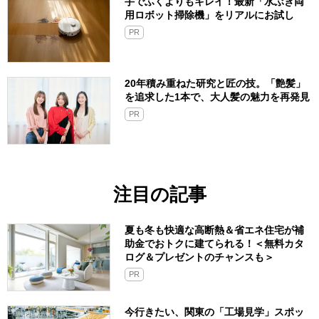
手でふくよりもキレイ！最新「水ぶき両
用ロボット掃除機」をリアルにお試し
PR
20年積み重ねた研究と匠の技。「艶髪」
を追求した1本で、大人髪の魅力を再発見
PR
注目の記事
夏も冬も快適な高断熱＆省エネ住宅が補
助金でおトクに建てられる！＜無料カタ
ログ＆プレゼントのチャンスも＞
PR
今行きたい、関東の「工場見学」スポッ