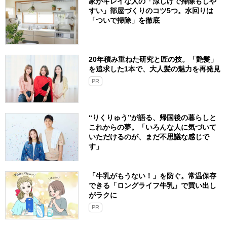
家がキレイな人の「涼しげで掃除もしや
すい」部屋づくりのコツ5つ。水回りは
「ついで掃除」を徹底
20年積み重ねた研究と匠の技。「艶髪」
を追求した1本で、大人髪の魅力を再発見
PR
“りくりゅう”が語る、帰国後の暮らしと
これからの夢。「いろんな人に気づいて
いただけるのが、まだ不思議な感じで
す」
「牛乳がもうない！」を防ぐ。常温保存
できる「ロングライフ牛乳」で買い出し
がラクに
PR