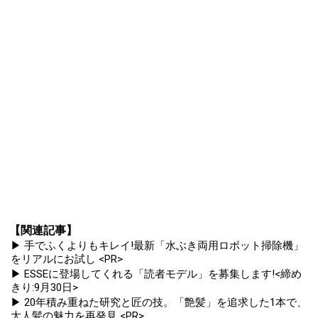
【関連記事】
▶ 手でふくよりもキレイ!最新「水ぶき両用ロボット掃除機」
をリアルにお試し <PR>
▶ ESSEに登場してくれる「読者モデル」を募集します!<締め
きり:9月30日>
▶ 20年積み重ねた研究と匠の技。「艶髪」を追求した1本で、
大人髪の魅力を再発見 <PR>