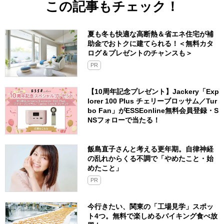
この記事もチェック！
夏も冬も快適な高断熱＆省エネ住宅が補
助金でおトクに建てられる！＜無料カタ
ログ＆プレゼントのチャンスも＞
PR
【10周年記念プレゼント】Jackery「Exp
lorer 100 Plus チェリーブロッサム／Tur
bo Fan」がESSEonline無料会員登録・S
NSフォローで当たる！
飯島直子さんと考える更年期。自律神経
の乱れからくる不調で「やめたこと・始
めたこと」
PR
今行きたい、関東の「工場見学」スポッ
ト4つ。無料で楽しめるバイキング食べ放