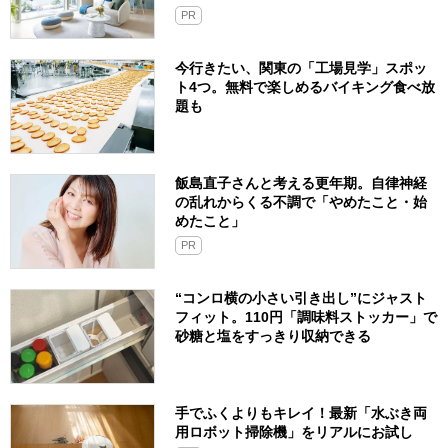
PR
今行きたい、関東の「工場見学」スポッ
ト4つ。無料で楽しめるバイキング食べ放
題も
飯島直子さんと考える更年期。自律神経
の乱れからくる不調で「やめたこと・始
めたこと」
PR
“コンロ横の小さい引き出し”にジャスト
フィット。110円「調味料ストッカー」で
砂糖と塩をすっきり収納できる
手でふくよりもキレイ！最新「水ぶき両
用ロボット掃除機」をリアルにお試し