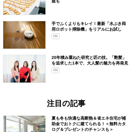
題も
手でふくよりもキレイ！最新「水ぶき両
用ロボット掃除機」をリアルにお試し
PR
20年積み重ねた研究と匠の技。「艶髪」
を追求した1本で、大人髪の魅力を再発見
PR
注目の記事
夏も冬も快適な高断熱＆省エネ住宅が補
助金でおトクに建てられる！＜無料カタ
ログ＆プレゼントのチャンスも＞