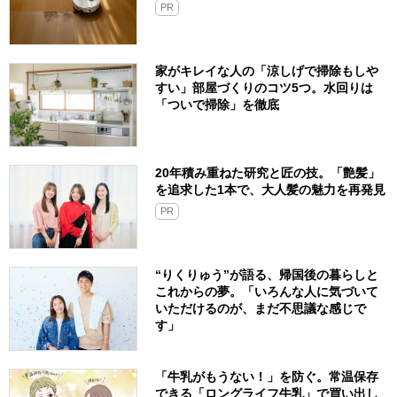
PR
家がキレイな人の「涼しげで掃除もしや
すい」部屋づくりのコツ5つ。水回りは
「ついで掃除」を徹底
20年積み重ねた研究と匠の技。「艶髪」
を追求した1本で、大人髪の魅力を再発見
PR
“りくりゅう”が語る、帰国後の暮らしと
これからの夢。「いろんな人に気づいて
いただけるのが、まだ不思議な感じで
す」
「牛乳がもうない！」を防ぐ。常温保存
できる「ロングライフ牛乳」で買い出し