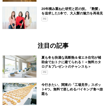
20年積み重ねた研究と匠の技。「艶髪」
を追求した1本で、大人髪の魅力を再発見
PR
注目の記事
夏も冬も快適な高断熱＆省エネ住宅が補
助金でおトクに建てられる！＜無料カタ
ログ＆プレゼントのチャンスも＞
PR
今行きたい、関東の「工場見学」スポッ
ト4つ。無料で楽しめるバイキング食べ放
題も