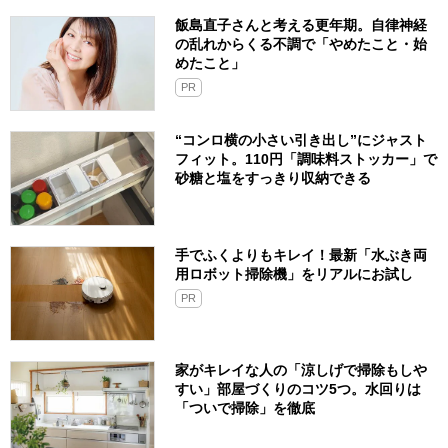
飯島直子さんと考える更年期。自律神経
の乱れからくる不調で「やめたこと・始
めたこと」
PR
“コンロ横の小さい引き出し”にジャスト
フィット。110円「調味料ストッカー」で
砂糖と塩をすっきり収納できる
手でふくよりもキレイ！最新「水ぶき両
用ロボット掃除機」をリアルにお試し
PR
家がキレイな人の「涼しげで掃除もしや
すい」部屋づくりのコツ5つ。水回りは
「ついで掃除」を徹底