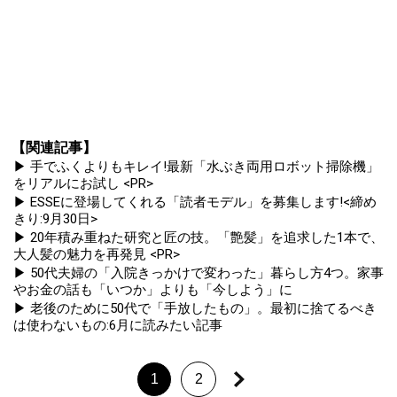
【関連記事】
▶ 手でふくよりもキレイ!最新「水ぶき両用ロボット掃除機」
をリアルにお試し <PR>
▶ ESSEに登場してくれる「読者モデル」を募集します!<締め
きり:9月30日>
▶ 20年積み重ねた研究と匠の技。「艶髪」を追求した1本で、
大人髪の魅力を再発見 <PR>
▶ 50代夫婦の「入院きっかけで変わった」暮らし方4つ。家事
やお金の話も「いつか」よりも「今しよう」に
▶ 老後のために50代で「手放したもの」。最初に捨てるべき
は使わないもの:6月に読みたい記事
1
2