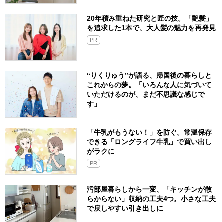
20年積み重ねた研究と匠の技。「艶髪」
を追求した1本で、大人髪の魅力を再発見
PR
“りくりゅう”が語る、帰国後の暮らしと
これからの夢。「いろんな人に気づいて
いただけるのが、まだ不思議な感じで
す」
「牛乳がもうない！」を防ぐ。常温保存
できる「ロングライフ牛乳」で買い出し
がラクに
PR
汚部屋暮らしから一変、「キッチンが散
らからない」収納の工夫4つ。小さな工夫
で戻しやすい引き出しに