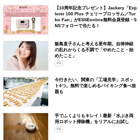
【10周年記念プレゼント】Jackery「Exp
lorer 100 Plus チェリーブロッサム／Tur
bo Fan」がESSEonline無料会員登録・S
NSフォローで当たる！
飯島直子さんと考える更年期。自律神経
の乱れからくる不調で「やめたこと・始
めたこと」
PR
今行きたい、関東の「工場見学」スポッ
ト4つ。無料で楽しめるバイキング食べ放
題も
手でふくよりもキレイ！最新「水ぶき両
用ロボット掃除機」をリアルにお試し
PR