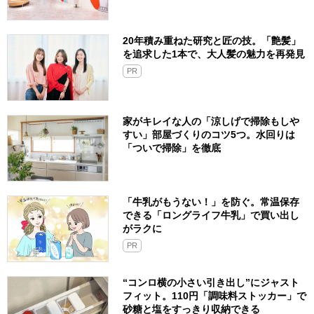
20年積み重ねた研究と匠の技。「艶髪」
を追求した1本で、大人髪の魅力を再発見
PR
家がキレイな人の「涼しげで掃除もしや
すい」部屋づくりのコツ5つ。水回りは
「ついで掃除」を徹底
「牛乳がもうない！」を防ぐ。常温保存
できる「ロングライフ牛乳」で買い出し
がラクに
PR
“コンロ横の小さい引き出し”にジャスト
フィット。110円「調味料ストッカー」で
砂糖と塩をすっきり収納できる