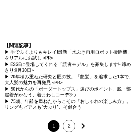
【関連記事】
▶ 手でふくよりもキレイ!最新「水ぶき両用ロボット掃除機」
をリアルにお試し <PR>
▶ ESSEに登場してくれる「読者モデル」を募集します!<締め
きり:9月30日>
▶ 20年積み重ねた研究と匠の技。「艶髪」を追求した1本で、
大人髪の魅力を再発見 <PR>
▶ 50代からの「ボーダートップス」選びのポイント。脱・部
屋着がかなう、着まわしコーデ3つ
▶ 75歳、年齢を重ねたからこその「おしゃれの楽しみ方」。
リングもピアスも“大ぶり”こそ似合う
1
2