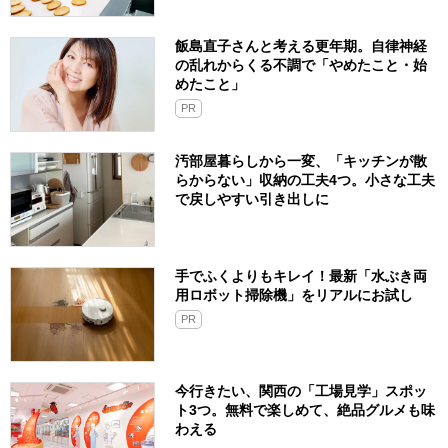
飯島直子さんと考える更年期。自律神経
の乱れからくる不調で「やめたこと・始
めたこと」
PR
汚部屋暮らしから一変、「キッチンが散
らからない」収納の工夫4つ。小さな工夫
で戻しやすい引き出しに
手でふくよりもキレイ！最新「水ぶき両
用ロボット掃除機」をリアルにお試し
PR
今行きたい、関西の「工場見学」スポッ
ト3つ。無料で楽しめて、絶品グルメも味
わえる