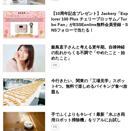
【10周年記念プレゼント】Jackery「Exp
lorer 100 Plus チェリーブロッサム／Tur
bo Fan」がESSEonline無料会員登録・S
NSフォローで当たる！
飯島直子さんと考える更年期。自律神経
の乱れからくる不調で「やめたこと・始
めたこと」
PR
今行きたい、関東の「工場見学」スポッ
ト4つ。無料で楽しめるバイキング食べ放
題も
手でふくよりもキレイ！最新「水ぶき両
用ロボット掃除機」をリアルにお試し
PR