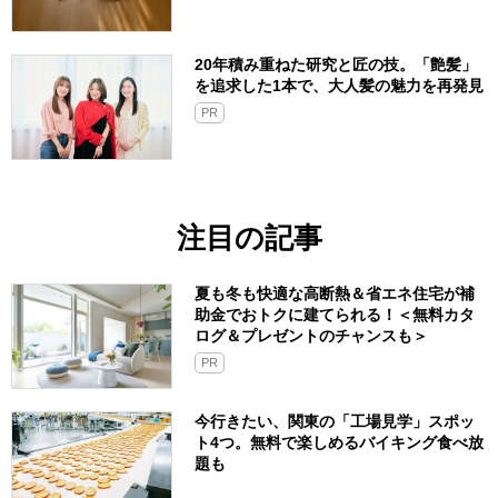
20年積み重ねた研究と匠の技。「艶髪」
を追求した1本で、大人髪の魅力を再発見
PR
注目の記事
夏も冬も快適な高断熱＆省エネ住宅が補
助金でおトクに建てられる！＜無料カタ
ログ＆プレゼントのチャンスも＞
PR
今行きたい、関東の「工場見学」スポッ
ト4つ。無料で楽しめるバイキング食べ放
題も