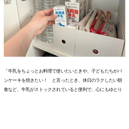
「牛乳をちょっとお料理で使いたいときや、子どもたちがパ
ンケーキを焼きたい！ と言ったとき、休日のラクしたい朝
食など、牛乳がストックされていると便利で、心にもゆとり
ができます。常温で保存期間も長いので、5人家族のわが家は
冷蔵庫を圧迫せずに保管できるのもうれしいポイント。防災
用の備えとしてもストックしておきたいです」（大森智美さ
ん、40代、整理収納アドバイザー・防災士、3児の母）