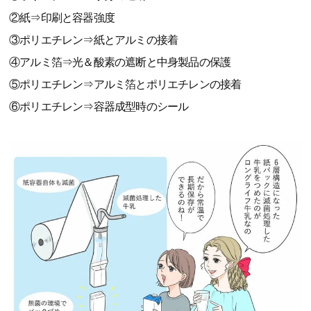
②紙⇒印刷と容器強度
③ポリエチレン⇒紙とアルミの接着
④アルミ箔⇒光＆酸素の遮断と中身製品の保護
⑤ポリエチレン⇒アルミ箔とポリエチレンの接着
⑥ポリエチレン⇒容器成型時のシール