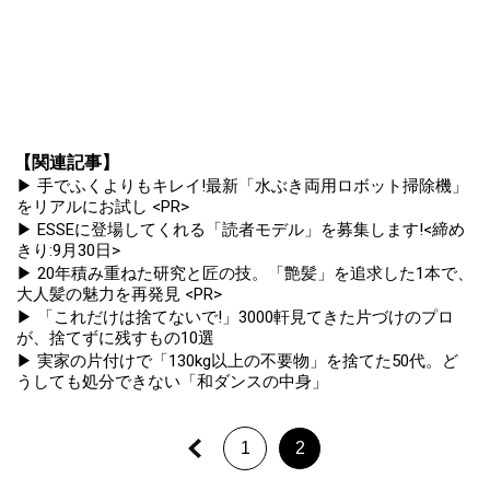
【関連記事】
▶ 手でふくよりもキレイ!最新「水ぶき両用ロボット掃除機」
をリアルにお試し <PR>
▶ ESSEに登場してくれる「読者モデル」を募集します!<締め
きり:9月30日>
▶ 20年積み重ねた研究と匠の技。「艶髪」を追求した1本で、
大人髪の魅力を再発見 <PR>
▶ 「これだけは捨てないで!」3000軒見てきた片づけのプロ
が、捨てずに残すもの10選
▶ 実家の片付けで「130kg以上の不要物」を捨てた50代。ど
うしても処分できない「和ダンスの中身」
1
2