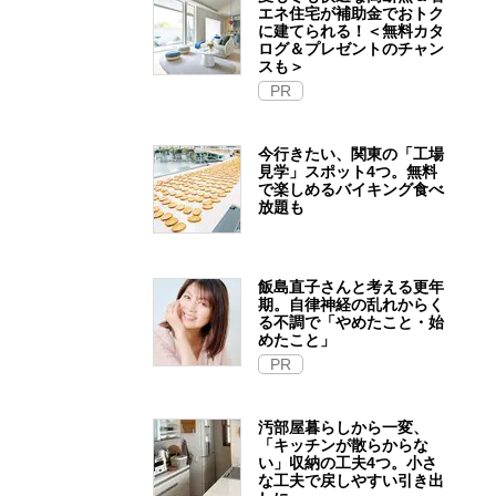
エネ住宅が補助金でおトク
に建てられる！＜無料カタ
ログ＆プレゼントのチャン
スも＞
PR
今行きたい、関東の「工場
見学」スポット4つ。無料
で楽しめるバイキング食べ
放題も
飯島直子さんと考える更年
期。自律神経の乱れからく
る不調で「やめたこと・始
めたこと」
PR
汚部屋暮らしから一変、
「キッチンが散らからな
い」収納の工夫4つ。小さ
な工夫で戻しやすい引き出