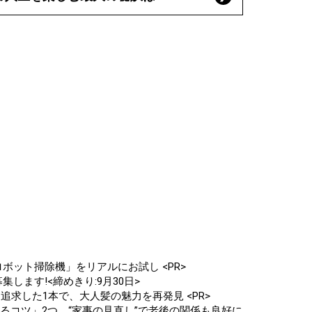
ボット掃除機」をリアルにお試し <PR>
します!<締めきり:9月30日>
追求した1本で、大人髪の魅力を再発見 <PR>
るコツ」2つ。“家事の見直し”で老後の関係も良好に