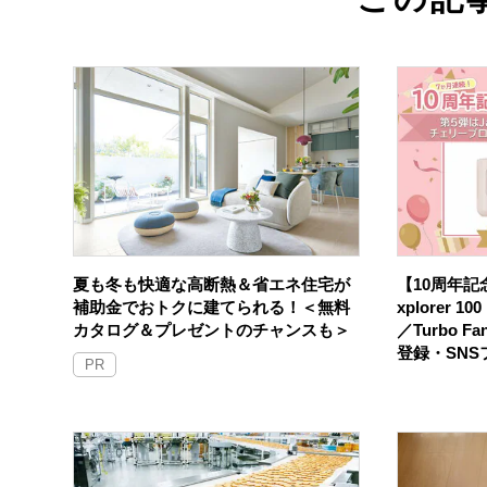
夏も冬も快適な高断熱＆省エネ住宅が
【10周年記念
補助金でおトクに建てられる！＜無料
xplorer 
カタログ＆プレゼントのチャンスも＞
／Turbo F
登録・SN
PR