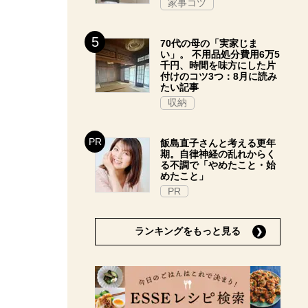
家事コツ
70代の母の「実家じま
い」。 不用品処分費用6万5
千円、時間を味方にした片
付けのコツ3つ：8月に読み
たい記事
収納
飯島直子さんと考える更年
期。自律神経の乱れからく
る不調で「やめたこと・始
めたこと」
PR
ランキングをもっと見る