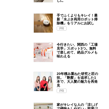
しに
手でふくよりもキレイ！最
新「水ぶき両用ロボット掃
除機」をリアルにお試し
PR
今行きたい、関西の「工場
見学」スポット3つ。無料
で楽しめて、絶品グルメも
味わえる
20年積み重ねた研究と匠の
技。「艶髪」を追求した1
本で、大人髪の魅力を再発
見
PR
家がキレイな人の「涼しげ
で掃除もしやすい」部屋づ