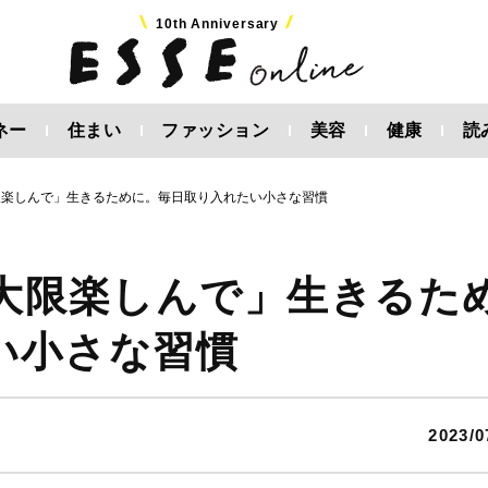
10th Anniversary
ネー
住まい
ファッション
美容
健康
読
限楽しんで」生きるために。毎日取り入れたい小さな習慣
最大限楽しんで」生きるた
い小さな習慣
2023/0