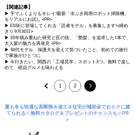
【関連記事】
▶ 手でふくよりもキレイ!最新「水ぶき両用ロボット掃除機」
をリアルにお試し <PR>
▶ ESSEに登場してくれる「読者モデル」を募集します!<締め
きり:9月30日>
▶ 20年積み重ねた研究と匠の技。「艶髪」を追求した1本で、
大人髪の魅力を再発見 <PR>
▶ 50代モデル、保護犬を迎えて気づいたこと。初めての旅行
で家族がひとつに
▶ 今行きたい、関西の「工場見学」スポット3つ。無料で楽し
めて、絶品グルメも味わえる
1
2
3
夏も冬も快適な高断熱＆省エネ住宅が補助金でおトクに建
てられる！無料カタログ＆プレゼントのチャンスも＜PR
＞