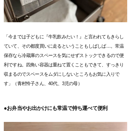
「今までは子どもに『牛乳飲みたい！』と言われてもきらし
ていて、その都度買いに走るということもしばしば…。常温
保存なら冷蔵庫のスペースを気にせずストックできるので便
利ですね。四角い容器は重ねて置くこともできて、すっきり
収まるのでスペースをムダにしないところもお気に入りで
す」（青村怜子さん、40代、3児の母）
●お弁当やお出かけにも常温で持ち運べて便利