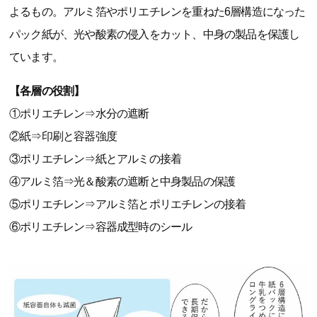
よるもの。アルミ箔やポリエチレンを重ねた6層構造になった
パック紙が、光や酸素の侵入をカット、中身の製品を保護し
ています。
【各層の役割】
①ポリエチレン⇒水分の遮断
②紙⇒印刷と容器強度
③ポリエチレン⇒紙とアルミの接着
④アルミ箔⇒光＆酸素の遮断と中身製品の保護
⑤ポリエチレン⇒アルミ箔とポリエチレンの接着
⑥ポリエチレン⇒容器成型時のシール