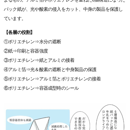
パック紙が、光や酸素の侵入をカット、中身の製品を保護し
ています。
【各層の役割】
①ポリエチレン⇒水分の遮断
②紙⇒印刷と容器強度
③ポリエチレン⇒紙とアルミの接着
④アルミ箔⇒光＆酸素の遮断と中身製品の保護
⑤ポリエチレン⇒アルミ箔とポリエチレンの接着
⑥ポリエチレン⇒容器成型時のシール