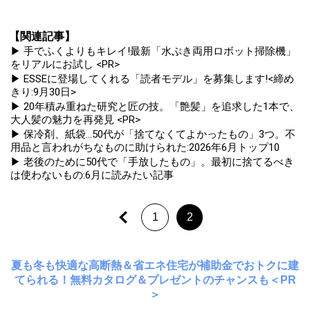
【関連記事】
▶ 手でふくよりもキレイ!最新「水ぶき両用ロボット掃除機」
をリアルにお試し <PR>
▶ ESSEに登場してくれる「読者モデル」を募集します!<締め
きり:9月30日>
▶ 20年積み重ねた研究と匠の技。「艶髪」を追求した1本で、
大人髪の魅力を再発見 <PR>
▶ 保冷剤、紙袋...50代が「捨てなくてよかったもの」3つ。不
用品と言われがちなものに助けられた:2026年6月トップ10
▶ 老後のために50代で「手放したもの」。最初に捨てるべき
は使わないもの:6月に読みたい記事
1
2
夏も冬も快適な高断熱＆省エネ住宅が補助金でおトクに建
てられる！無料カタログ＆プレゼントのチャンスも＜PR
＞