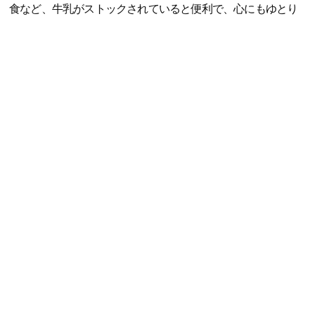
食など、牛乳がストックされていると便利で、心にもゆとり
ができます。常温で保存期間も長いので、5人家族のわが家は
冷蔵庫を圧迫せずに保管できるのもうれしいポイント。防災
用の備えとしてもストックしておきたいです」（大森智美さ
ん、40代、整理収納アドバイザー・防災士、3児の母）