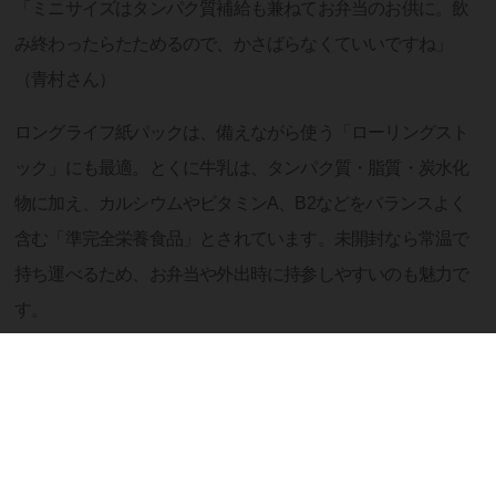
「ミニサイズはタンパク質補給も兼ねてお弁当のお供に。飲
み終わったらたためるので、かさばらなくていいですね」
（青村さん）
ロングライフ紙パックは、備えながら使う「ローリングスト
ック」にも最適。とくに牛乳は、タンパク質・脂質・炭水化
物に加え、カルシウムやビタミンA、B2などをバランスよく
含む「準完全栄養食品」とされています。未開封なら常温で
持ち運べるため、お弁当や外出時に持参しやすいのも魅力で
す。
アウトドアにも！ロングライフ牛乳の活用法をチェッ
ク
冷蔵エネルギーも必要なし！環境にも配慮した