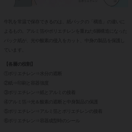
牛乳を常温で保存できるのは、紙パックの「構造」の違いに
よるもの。アルミ箔やポリエチレンを重ねた6層構造になった
パック紙が、光や酸素の侵入をカット、中身の製品を保護し
ています。
【各層の役割】
①ポリエチレン⇒水分の遮断
②紙⇒印刷と容器強度
③ポリエチレン⇒紙とアルミの接着
④アルミ箔⇒光＆酸素の遮断と中身製品の保護
⑤ポリエチレン⇒アルミ箔とポリエチレンの接着
⑥ポリエチレン⇒容器成型時のシール