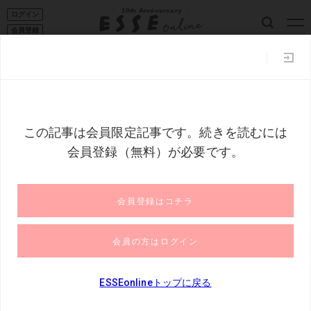
10th Anniversary
ログイン
会員登録
ESSE読者101
家事コツ
収納
50代からの暮らし
フー
トップ
フード
グルメ
＜会員限定＞おいしいフラッペに合うお
＜会員限定＞おいしいフラッペに合うおや
つ