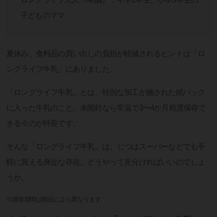
子どものママ
夏休み、食料品の買い出しの負担が軽減されるヒントは「ロ
ングライフ牛乳」にありました。
「ロングライフ牛乳」とは、特別な加工が施された紙パック
に入った牛乳のこと。未開封なら常温で3〜4か月程度保存で
きる※のが特長です。
そんな「ロングライフ牛乳」は、じつはスーパーなどでも手
軽に買える身近な存在。どうやって見分ければいいのでしょ
うか。
※賞味期間は製品により異なります