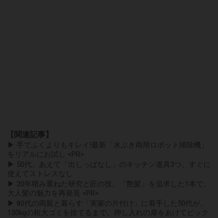
【関連記事】
▶ 手でふくよりもキレイ!最新「水ぶき両用ロボット掃除機」
をリアルにお試し <PR>
▶ 50代、あえて「出しっぱなし」のキッチン道具3つ。すぐに
使えてストレスなし
▶ 20年積み重ねた研究と匠の技。「艶髪」を追求した1本で、
大人髪の魅力を再発見 <PR>
▶ 80代の両親と暮らす「実家の片付け」に着手した50代が、
130kgの粗大ゴミを捨てるまで。押し入れの扉をあけてビック