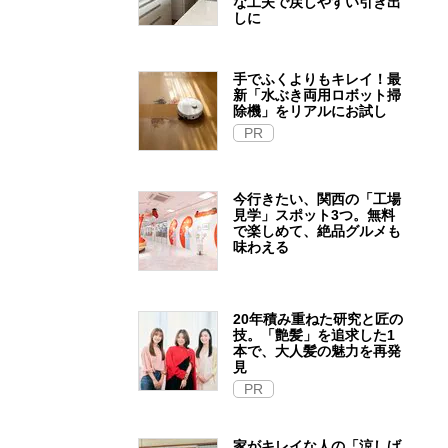
な工夫で戻しやすい引き出
しに
手でふくよりもキレイ！最
新「水ぶき両用ロボット掃
除機」をリアルにお試し
PR
今行きたい、関西の「工場
見学」スポット3つ。無料
で楽しめて、絶品グルメも
味わえる
20年積み重ねた研究と匠の
技。「艶髪」を追求した1
本で、大人髪の魅力を再発
見
PR
家がキレイな人の「涼しげ