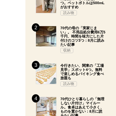
つ。ペットボトルは500mL
がおすすめ
読み物
70代の母の「実家じま
い」。 不用品処分費用6万5
千円、時間を味方にした片
付けのコツ3つ：8月に読み
たい記事
収納
今行きたい、関東の「工場
見学」スポット4つ。無料
で楽しめるバイキング食べ
放題も
読み物
70代ひとり暮らしの「無理
しない片付け」マイルー
ル。食卓はあえて小さく、
ものを置かない：8月に読
みたい記事