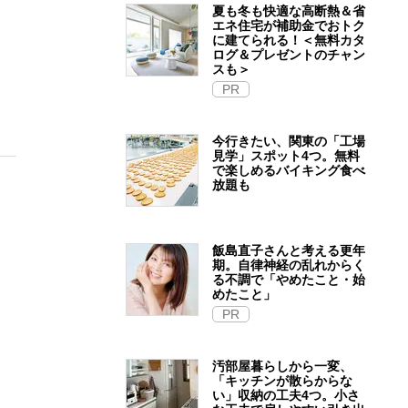
夏も冬も快適な高断熱＆省
エネ住宅が補助金でおトク
に建てられる！＜無料カタ
ログ＆プレゼントのチャン
スも＞
PR
今行きたい、関東の「工場
見学」スポット4つ。無料
で楽しめるバイキング食べ
放題も
飯島直子さんと考える更年
期。自律神経の乱れからく
る不調で「やめたこと・始
めたこと」
PR
汚部屋暮らしから一変、
「キッチンが散らからな
い」収納の工夫4つ。小さ