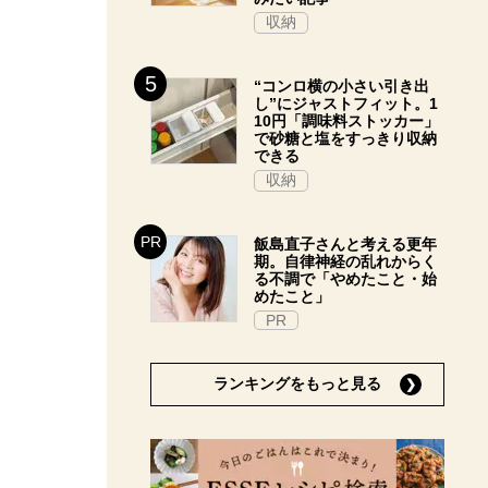
収納
“コンロ横の小さい引き出
し”にジャストフィット。1
10円「調味料ストッカー」
で砂糖と塩をすっきり収納
できる
収納
飯島直子さんと考える更年
期。自律神経の乱れからく
る不調で「やめたこと・始
めたこと」
PR
ランキングをもっと見る