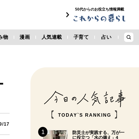
50代からのお役立ち情報満載
み物
漫画
人気連載
子育て
占い
ー
TODAY`S RANKING
9/17
防災士が実践する、万が一
に役立つ「水の備え」4