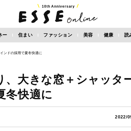
10th Anniversary
ネー
住まい
ファッション
美容
健康
読
ラインドの採用で夏冬快適に
り、大きな窓＋シャッタ
夏冬快適に
2022/0