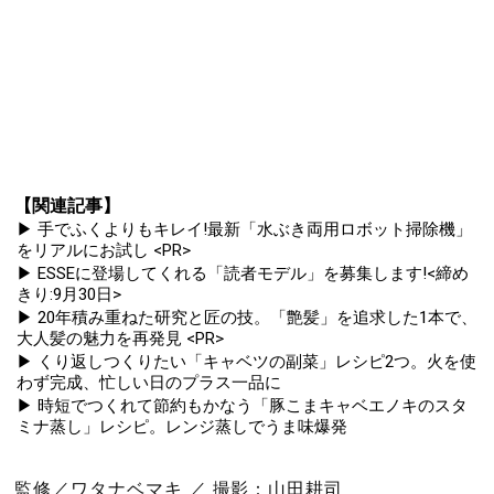
【関連記事】
▶ 手でふくよりもキレイ!最新「水ぶき両用ロボット掃除機」
をリアルにお試し <PR>
▶ ESSEに登場してくれる「読者モデル」を募集します!<締め
きり:9月30日>
▶ 20年積み重ねた研究と匠の技。「艶髪」を追求した1本で、
大人髪の魅力を再発見 <PR>
▶ くり返しつくりたい「キャベツの副菜」レシピ2つ。火を使
わず完成、忙しい日のプラス一品に
▶ 時短でつくれて節約もかなう「豚こまキャベエノキのスタ
ミナ蒸し」レシピ。レンジ蒸しでうま味爆発
監修／ワタナベマキ ／ 撮影：山田耕司