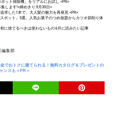
ボット掃除機」をリアルにお試し <PR>
します!<締めきり:9月30日>
追求した1本で、大人髪の魅力を再発見 <PR>
学スポット」5選。人気お菓子のつめ放題からカツオ節削り体
最初に捨てるべきは使わないもの:6月に読みたい記事
E編集部
助金でおトクに建てられる！無料カタログ＆プレゼントの
ャンスも＜PR＞