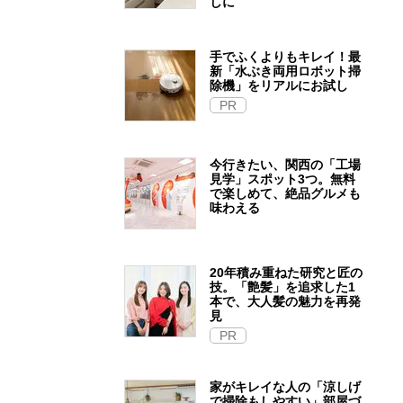
しに
手でふくよりもキレイ！最
新「水ぶき両用ロボット掃
除機」をリアルにお試し
PR
今行きたい、関西の「工場
見学」スポット3つ。無料
で楽しめて、絶品グルメも
味わえる
20年積み重ねた研究と匠の
技。「艶髪」を追求した1
本で、大人髪の魅力を再発
見
PR
家がキレイな人の「涼しげ
で掃除もしやすい」部屋づ