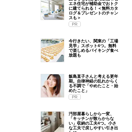
エネ住宅が補助金でおトク
に建てられる！＜無料カタ
ログ＆プレゼントのチャン
スも＞
PR
今行きたい、関東の「工場
見学」スポット4つ。無料
で楽しめるバイキング食べ
放題も
飯島直子さんと考える更年
期。自律神経の乱れからく
る不調で「やめたこと・始
めたこと」
PR
汚部屋暮らしから一変、
「キッチンが散らからな
い」収納の工夫4つ。小さ
な工夫で戻しやすい引き出