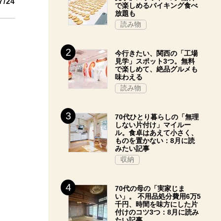
7/24
で楽しめるバイキング食べ
放題も
読み物
今行きたい、関西の「工場
見学」スポット3つ。無料
で楽しめて、絶品グルメも
味わえる
読み物
70代ひとり暮らしの「無理
しない片付け」マイルー
ル。食卓はあえて小さく、
ものを置かない：8月に読
みたい記事
収納
70代の母の「実家じま
い」。 不用品処分費用6万5
千円、時間を味方にした片
付けのコツ3つ：8月に読み
たい記事