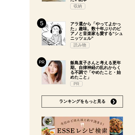
収納
アラ還から「やってよかっ
た」趣味。数十年ぶりのピ
アノと音楽家も愛する“シュ
ニッツェル”
読み物
飯島直子さんと考える更年
期。自律神経の乱れからく
る不調で「やめたこと・始
めたこと」
PR
ランキングをもっと見る