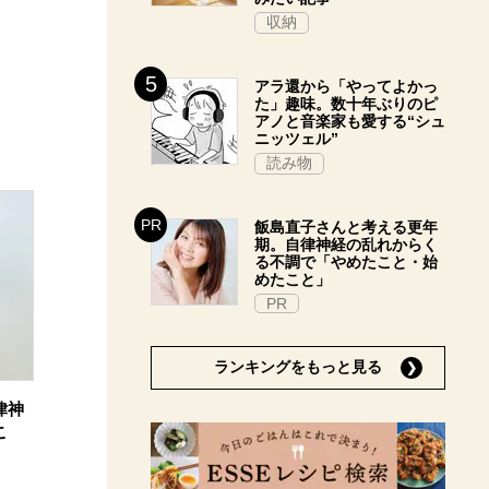
収納
アラ還から「やってよかっ
た」趣味。数十年ぶりのピ
アノと音楽家も愛する“シュ
ニッツェル”
読み物
飯島直子さんと考える更年
期。自律神経の乱れからく
る不調で「やめたこと・始
めたこと」
PR
ランキングをもっと見る
律神
こ