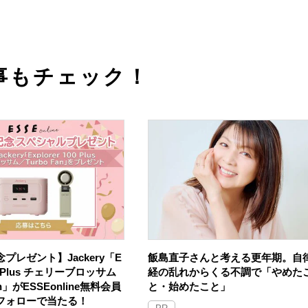
事もチェック！
プレゼント】Jackery「E
飯島直子さんと考える更年期。自
100 Plus チェリーブロッサム
経の乱れからくる不調で「やめた
an」がESSEonline無料会員
と・始めたこと」
Sフォローで当たる！