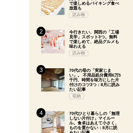
で楽しめるバイキング食べ
放題も
読み物
今行きたい、関西の「工場
見学」スポット3つ。無料
で楽しめて、絶品グルメも
味わえる
読み物
70代の母の「実家じま
い」。 不用品処分費用6万5
千円、時間を味方にした片
付けのコツ3つ：8月に読み
たい記事
収納
70代ひとり暮らしの「無理
しない片付け」マイルー
ル。食卓はあえて小さく、
ものを置かない：8月に読
みたい記事