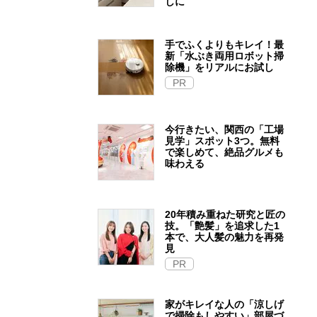
しに
手でふくよりもキレイ！最
新「水ぶき両用ロボット掃
除機」をリアルにお試し
PR
今行きたい、関西の「工場
見学」スポット3つ。無料
で楽しめて、絶品グルメも
味わえる
20年積み重ねた研究と匠の
技。「艶髪」を追求した1
本で、大人髪の魅力を再発
見
PR
家がキレイな人の「涼しげ
で掃除もしやすい」部屋づ