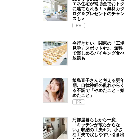
エネ住宅が補助金でおトク
に建てられる！＜無料カタ
ログ＆プレゼントのチャン
スも＞
PR
今行きたい、関東の「工場
見学」スポット4つ。無料
で楽しめるバイキング食べ
放題も
飯島直子さんと考える更年
期。自律神経の乱れからく
る不調で「やめたこと・始
めたこと」
PR
汚部屋暮らしから一変、
「キッチンが散らからな
い」収納の工夫4つ。小さ
な工夫で戻しやすい引き出