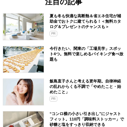
注目の記事
夏も冬も快適な高断熱＆省エネ住宅が補
助金でおトクに建てられる！＜無料カタ
ログ＆プレゼントのチャンスも＞
PR
今行きたい、関東の「工場見学」スポッ
ト4つ。無料で楽しめるバイキング食べ放
題も
飯島直子さんと考える更年期。自律神経
の乱れからくる不調で「やめたこと・始
めたこと」
PR
“コンロ横の小さい引き出し”にジャスト
フィット。110円「調味料ストッカー」で
砂糖と塩をすっきり収納できる