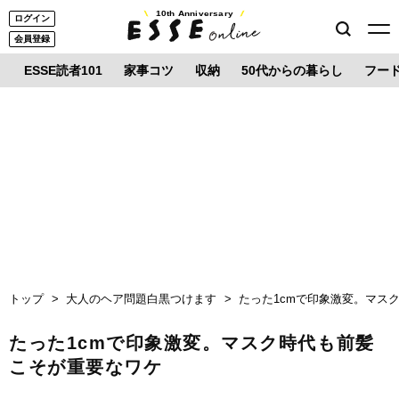
10th Anniversary
ログイン
会員登録
ESSE読者101
家事コツ
収納
50代からの暮らし
フー
トップ
大人のヘア問題白黒つけます
たった1cmで印象激変。マス
たった1cmで印象激変。マスク時代も前髪
こそが重要なワケ