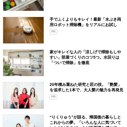
手でふくよりもキレイ！最新「水ぶき両
用ロボット掃除機」をリアルにお試し
PR
家がキレイな人の「涼しげで掃除もしや
すい」部屋づくりのコツ5つ。水回りは
「ついで掃除」を徹底
20年積み重ねた研究と匠の技。「艶髪」
を追求した1本で、大人髪の魅力を再発見
PR
“りくりゅう”が語る、帰国後の暮らしと
これからの夢。「いろんな人に気づいて