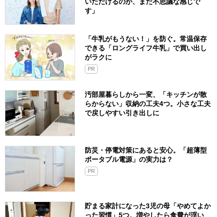
いただけるのが、まだ不思議な感じで
す」
「牛乳がもうない！」を防ぐ。常温保存
できる「ロングライフ牛乳」で買い出し
がラクに
PR
汚部屋暮らしから一変、「キッチンが散
らからない」収納の工夫4つ。小さな工夫
で戻しやすい引き出しに
防災・停電対策にあると安心。「超薄型
ポータブル電源」の実力は？​
PR
貯まる家計になった3児の母「やめてよか
った習慣」5つ。増やしたら食費が浮い