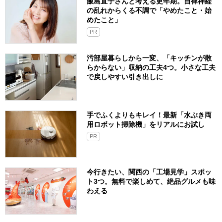
飯島直子さんと考える更年期。自律神経
の乱れからくる不調で「やめたこと・始
めたこと」
PR
汚部屋暮らしから一変、「キッチンが散
らからない」収納の工夫4つ。小さな工夫
で戻しやすい引き出しに
手でふくよりもキレイ！最新「水ぶき両
用ロボット掃除機」をリアルにお試し
PR
今行きたい、関西の「工場見学」スポッ
ト3つ。無料で楽しめて、絶品グルメも味
わえる