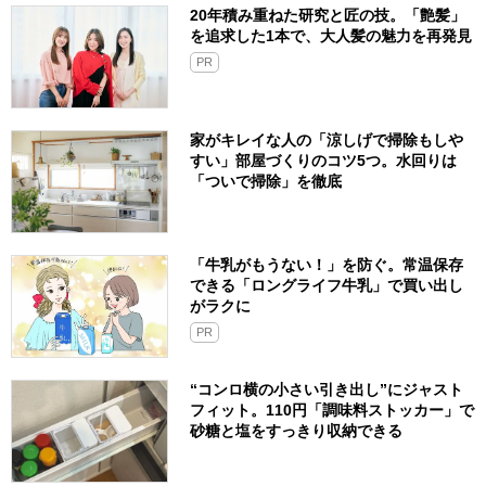
20年積み重ねた研究と匠の技。「艶髪」
を追求した1本で、大人髪の魅力を再発見
PR
家がキレイな人の「涼しげで掃除もしや
すい」部屋づくりのコツ5つ。水回りは
「ついで掃除」を徹底
「牛乳がもうない！」を防ぐ。常温保存
できる「ロングライフ牛乳」で買い出し
がラクに
PR
“コンロ横の小さい引き出し”にジャスト
フィット。110円「調味料ストッカー」で
砂糖と塩をすっきり収納できる