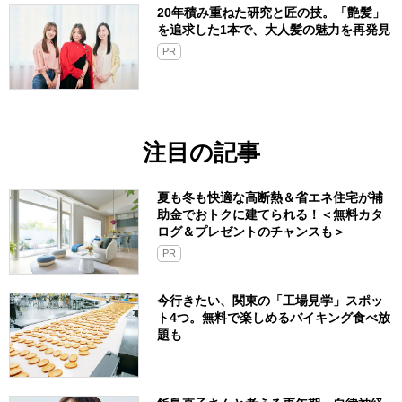
20年積み重ねた研究と匠の技。「艶髪」
を追求した1本で、大人髪の魅力を再発見
PR
注目の記事
夏も冬も快適な高断熱＆省エネ住宅が補
助金でおトクに建てられる！＜無料カタ
ログ＆プレゼントのチャンスも＞
PR
今行きたい、関東の「工場見学」スポッ
ト4つ。無料で楽しめるバイキング食べ放
題も