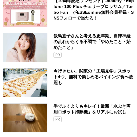
【10周年記念プレゼント】Jackery「Exp
lorer 100 Plus チェリーブロッサム／Tur
bo Fan」がESSEonline無料会員登録・S
NSフォローで当たる！
飯島直子さんと考える更年期。自律神経
の乱れからくる不調で「やめたこと・始
めたこと」
PR
今行きたい、関東の「工場見学」スポッ
ト4つ。無料で楽しめるバイキング食べ放
題も
手でふくよりもキレイ！最新「水ぶき両
用ロボット掃除機」をリアルにお試し
PR