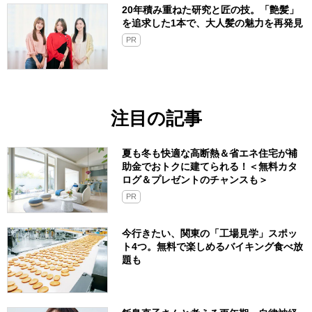
20年積み重ねた研究と匠の技。「艶髪」
を追求した1本で、大人髪の魅力を再発見
PR
注目の記事
夏も冬も快適な高断熱＆省エネ住宅が補
助金でおトクに建てられる！＜無料カタ
ログ＆プレゼントのチャンスも＞
PR
今行きたい、関東の「工場見学」スポッ
ト4つ。無料で楽しめるバイキング食べ放
題も