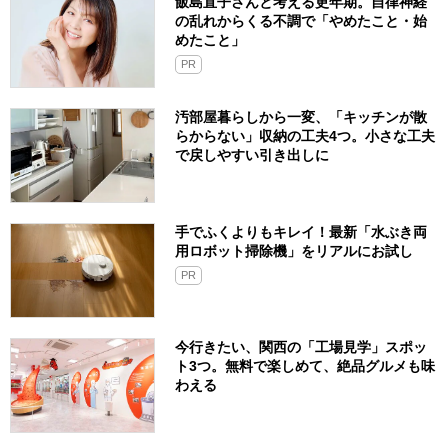
飯島直子さんと考える更年期。自律神経
の乱れからくる不調で「やめたこと・始
めたこと」
PR
汚部屋暮らしから一変、「キッチンが散
らからない」収納の工夫4つ。小さな工夫
で戻しやすい引き出しに
手でふくよりもキレイ！最新「水ぶき両
用ロボット掃除機」をリアルにお試し
PR
今行きたい、関西の「工場見学」スポッ
ト3つ。無料で楽しめて、絶品グルメも味
わえる