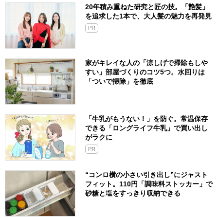
20年積み重ねた研究と匠の技。「艶髪」
を追求した1本で、大人髪の魅力を再発見
PR
家がキレイな人の「涼しげで掃除もしや
すい」部屋づくりのコツ5つ。水回りは
「ついで掃除」を徹底
「牛乳がもうない！」を防ぐ。常温保存
できる「ロングライフ牛乳」で買い出し
がラクに
PR
“コンロ横の小さい引き出し”にジャスト
フィット。110円「調味料ストッカー」で
砂糖と塩をすっきり収納できる