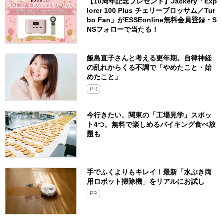
【10周年記念プレゼント】Jackery「Exp
lorer 100 Plus チェリーブロッサム／Tur
bo Fan」がESSEonline無料会員登録・S
NSフォローで当たる！
飯島直子さんと考える更年期。自律神経
の乱れからくる不調で「やめたこと・始
めたこと」
PR
今行きたい、関東の「工場見学」スポッ
ト4つ。無料で楽しめるバイキング食べ放
題も
手でふくよりもキレイ！最新「水ぶき両
用ロボット掃除機」をリアルにお試し
PR