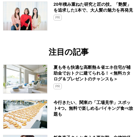
20年積み重ねた研究と匠の技。「艶髪」
を追求した1本で、大人髪の魅力を再発見
PR
注目の記事
夏も冬も快適な高断熱＆省エネ住宅が補
助金でおトクに建てられる！＜無料カタ
ログ＆プレゼントのチャンスも＞
PR
今行きたい、関東の「工場見学」スポッ
ト4つ。無料で楽しめるバイキング食べ放
題も