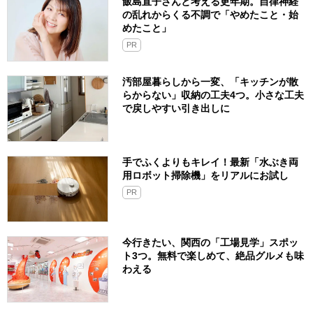
飯島直子さんと考える更年期。自律神経
の乱れからくる不調で「やめたこと・始
めたこと」
PR
汚部屋暮らしから一変、「キッチンが散
らからない」収納の工夫4つ。小さな工夫
で戻しやすい引き出しに
手でふくよりもキレイ！最新「水ぶき両
用ロボット掃除機」をリアルにお試し
PR
今行きたい、関西の「工場見学」スポッ
ト3つ。無料で楽しめて、絶品グルメも味
わえる