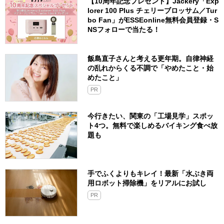
【10周年記念プレゼント】Jackery「Exp
lorer 100 Plus チェリーブロッサム／Tur
bo Fan」がESSEonline無料会員登録・S
NSフォローで当たる！
飯島直子さんと考える更年期。自律神経
の乱れからくる不調で「やめたこと・始
めたこと」
PR
今行きたい、関東の「工場見学」スポッ
ト4つ。無料で楽しめるバイキング食べ放
題も
手でふくよりもキレイ！最新「水ぶき両
用ロボット掃除機」をリアルにお試し
PR