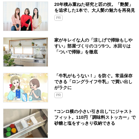
20年積み重ねた研究と匠の技。「艶髪」
を追求した1本で、大人髪の魅力を再発見
PR
家がキレイな人の「涼しげで掃除もしや
すい」部屋づくりのコツ5つ。水回りは
「ついで掃除」を徹底
「牛乳がもうない！」を防ぐ。常温保存
できる「ロングライフ牛乳」で買い出し
がラクに
PR
“コンロ横の小さい引き出し”にジャスト
フィット。110円「調味料ストッカー」で
砂糖と塩をすっきり収納できる