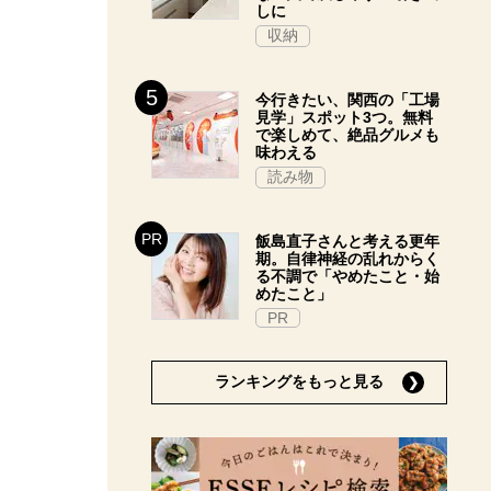
しに
収納
今行きたい、関西の「工場
見学」スポット3つ。無料
で楽しめて、絶品グルメも
味わえる
読み物
飯島直子さんと考える更年
期。自律神経の乱れからく
る不調で「やめたこと・始
めたこと」
PR
ランキングをもっと見る