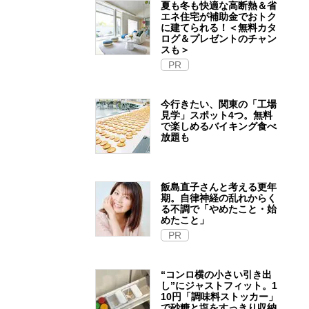
夏も冬も快適な高断熱＆省
エネ住宅が補助金でおトク
に建てられる！＜無料カタ
ログ＆プレゼントのチャン
スも＞
PR
今行きたい、関東の「工場
見学」スポット4つ。無料
で楽しめるバイキング食べ
放題も
飯島直子さんと考える更年
期。自律神経の乱れからく
る不調で「やめたこと・始
めたこと」
PR
“コンロ横の小さい引き出
し”にジャストフィット。1
10円「調味料ストッカー」
で砂糖と塩をすっきり収納