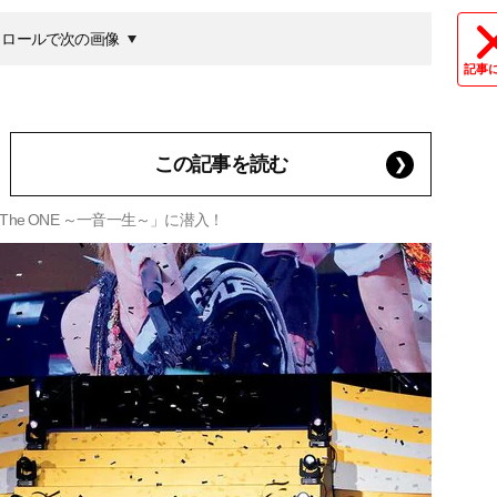
クロールで次の画像
記事
この記事を読む
e ONE ～一音一生～」に潜入！