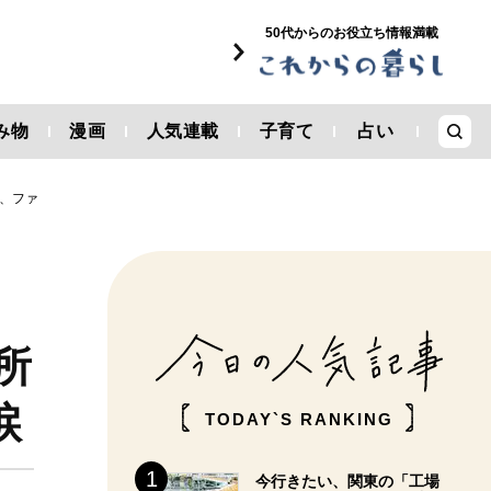
50代からのお役立ち情報満載
み物
漫画
人気連載
子育て
占い
に、ファ
ェ
所
涙
TODAY`S RANKING
今行きたい、関東の「工場