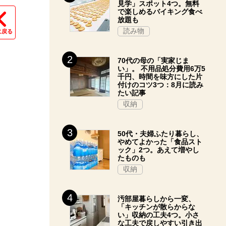
見学」スポット4つ。無料
で楽しめるバイキング食べ
放題も
読み物
に戻る
70代の母の「実家じま
い」。 不用品処分費用6万5
千円、時間を味方にした片
付けのコツ3つ：8月に読み
たい記事
収納
50代・夫婦ふたり暮らし、
やめてよかった「食品スト
ック」2つ。あえて増やし
たものも
収納
汚部屋暮らしから一変、
「キッチンが散らからな
い」収納の工夫4つ。小さ
な工夫で戻しやすい引き出