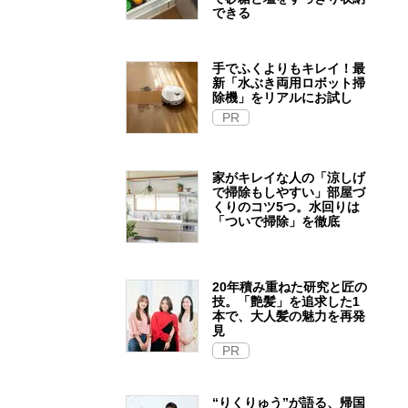
できる
手でふくよりもキレイ！最
新「水ぶき両用ロボット掃
除機」をリアルにお試し
PR
家がキレイな人の「涼しげ
で掃除もしやすい」部屋づ
くりのコツ5つ。水回りは
「ついで掃除」を徹底
20年積み重ねた研究と匠の
技。「艶髪」を追求した1
本で、大人髪の魅力を再発
見
PR
“りくりゅう”が語る、帰国