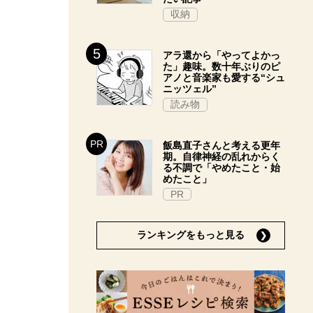
収納
アラ還から「やってよかっ
た」趣味。数十年ぶりのピ
アノと音楽家も愛する“シュ
ニッツェル”
読み物
飯島直子さんと考える更年
期。自律神経の乱れからく
る不調で「やめたこと・始
めたこと」
PR
ランキングをもっと見る