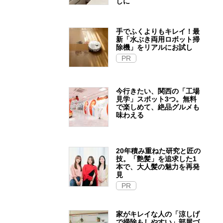
しに
手でふくよりもキレイ！最
新「水ぶき両用ロボット掃
除機」をリアルにお試し
PR
今行きたい、関西の「工場
見学」スポット3つ。無料
で楽しめて、絶品グルメも
味わえる
20年積み重ねた研究と匠の
技。「艶髪」を追求した1
本で、大人髪の魅力を再発
見
PR
家がキレイな人の「涼しげ
で掃除もしやすい」部屋づ