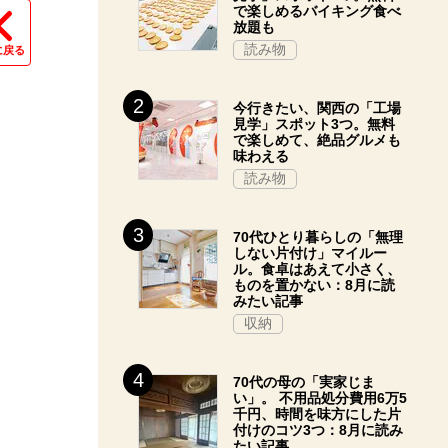
で楽しめるバイキング食べ
放題も
読み物
に戻る
今行きたい、関西の「工場
見学」スポット3つ。無料
で楽しめて、絶品グルメも
味わえる
読み物
70代ひとり暮らしの「無理
しない片付け」マイルー
ル。食卓はあえて小さく、
ものを置かない：8月に読
みたい記事
収納
70代の母の「実家じま
い」。 不用品処分費用6万5
千円、時間を味方にした片
付けのコツ3つ：8月に読み
たい記事