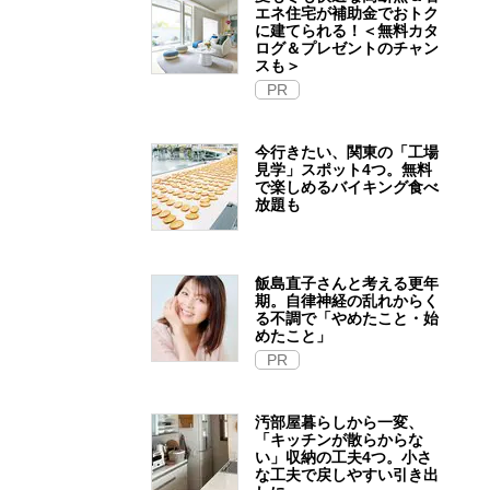
エネ住宅が補助金でおトク
に建てられる！＜無料カタ
ログ＆プレゼントのチャン
スも＞
PR
今行きたい、関東の「工場
見学」スポット4つ。無料
で楽しめるバイキング食べ
放題も
飯島直子さんと考える更年
期。自律神経の乱れからく
る不調で「やめたこと・始
めたこと」
PR
汚部屋暮らしから一変、
「キッチンが散らからな
い」収納の工夫4つ。小さ
な工夫で戻しやすい引き出