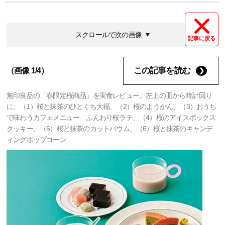
スクロールで次の画像
記事に戻る
この記事を読む
（画像 1/4）
無印良品の「春限定桜商品」を実食レビュー。左上の皿から時計回り
に、（1）桜と抹茶のひとくち大福、（2）桜のようかん、（3）おうち
で味わうカフェメニュー ふんわり桜ラテ、（4）桜のアイスボックス
クッキー、（5）桜と抹茶のカットバウム、（6）桜と抹茶のキャンデ
ィングポップコーン