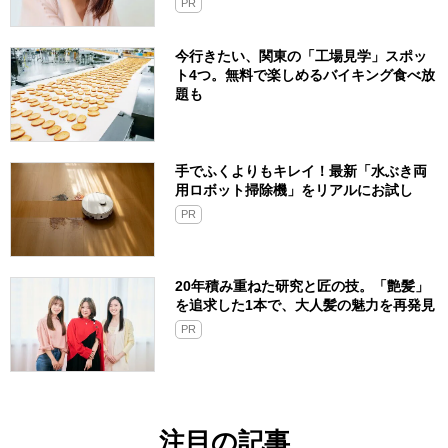
PR
今行きたい、関東の「工場見学」スポッ
ト4つ。無料で楽しめるバイキング食べ放
題も
手でふくよりもキレイ！最新「水ぶき両
用ロボット掃除機」をリアルにお試し
PR
20年積み重ねた研究と匠の技。「艶髪」
を追求した1本で、大人髪の魅力を再発見
PR
注目の記事