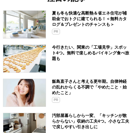
夏も冬も快適な高断熱＆省エネ住宅が補
助金でおトクに建てられる！＜無料カタ
ログ＆プレゼントのチャンスも＞
PR
今行きたい、関東の「工場見学」スポッ
ト4つ。無料で楽しめるバイキング食べ放
題も
飯島直子さんと考える更年期。自律神経
の乱れからくる不調で「やめたこと・始
めたこと」
PR
汚部屋暮らしから一変、「キッチンが散
らからない」収納の工夫4つ。小さな工夫
で戻しやすい引き出しに