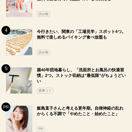
読み物
今行きたい、関東の「工場見学」スポット4つ。
無料で楽しめるバイキング食べ放題も
読み物
築40年団地暮らし、「洗面所とお風呂の快適習
慣」2つ。ストック収納は“最低限”がちょうどい
い
家事コツ
飯島直子さんと考える更年期。自律神経の乱れ
からくる不調で「やめたこと・始めたこと」
PR