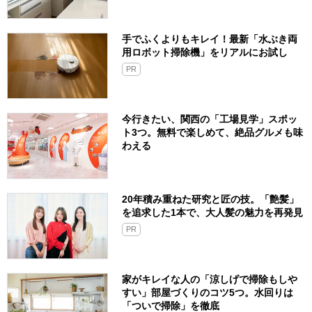
手でふくよりもキレイ！最新「水ぶき両
用ロボット掃除機」をリアルにお試し
PR
今行きたい、関西の「工場見学」スポッ
ト3つ。無料で楽しめて、絶品グルメも味
わえる
20年積み重ねた研究と匠の技。「艶髪」
を追求した1本で、大人髪の魅力を再発見
PR
家がキレイな人の「涼しげで掃除もしや
すい」部屋づくりのコツ5つ。水回りは
「ついで掃除」を徹底