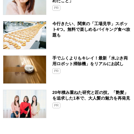
めたこと」
PR
今行きたい、関東の「工場見学」スポッ
ト4つ。無料で楽しめるバイキング食べ放
題も
手でふくよりもキレイ！最新「水ぶき両
用ロボット掃除機」をリアルにお試し
PR
20年積み重ねた研究と匠の技。「艶髪」
を追求した1本で、大人髪の魅力を再発見
PR