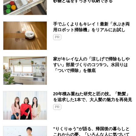
砂糖と塩をすっきり収納できる
手でふくよりもキレイ！最新「水ぶき両
用ロボット掃除機」をリアルにお試し
PR
家がキレイな人の「涼しげで掃除もしや
すい」部屋づくりのコツ5つ。水回りは
「ついで掃除」を徹底
20年積み重ねた研究と匠の技。「艶髪」
を追求した1本で、大人髪の魅力を再発見
PR
“りくりゅう”が語る、帰国後の暮らしと
これからの夢。「いろんな人に気づいて