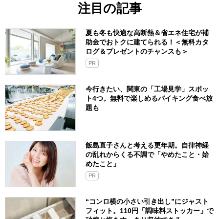
注目の記事
夏も冬も快適な高断熱＆省エネ住宅が補
助金でおトクに建てられる！＜無料カタ
ログ＆プレゼントのチャンスも＞
PR
今行きたい、関東の「工場見学」スポッ
ト4つ。無料で楽しめるバイキング食べ放
題も
飯島直子さんと考える更年期。自律神経
の乱れからくる不調で「やめたこと・始
めたこと」
PR
“コンロ横の小さい引き出し”にジャスト
フィット。110円「調味料ストッカー」で