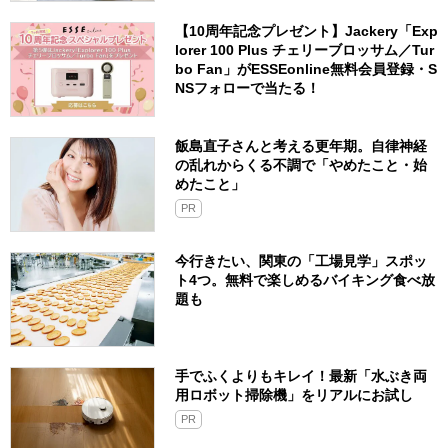
【10周年記念プレゼント】Jackery「Exp
lorer 100 Plus チェリーブロッサム／Tur
bo Fan」がESSEonline無料会員登録・S
NSフォローで当たる！
飯島直子さんと考える更年期。自律神経
の乱れからくる不調で「やめたこと・始
めたこと」
PR
今行きたい、関東の「工場見学」スポッ
ト4つ。無料で楽しめるバイキング食べ放
題も
手でふくよりもキレイ！最新「水ぶき両
用ロボット掃除機」をリアルにお試し
PR