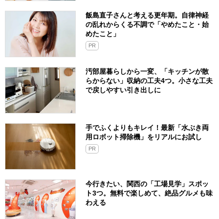
飯島直子さんと考える更年期。自律神経
の乱れからくる不調で「やめたこと・始
めたこと」
PR
汚部屋暮らしから一変、「キッチンが散
らからない」収納の工夫4つ。小さな工夫
で戻しやすい引き出しに
手でふくよりもキレイ！最新「水ぶき両
用ロボット掃除機」をリアルにお試し
PR
今行きたい、関西の「工場見学」スポッ
ト3つ。無料で楽しめて、絶品グルメも味
わえる