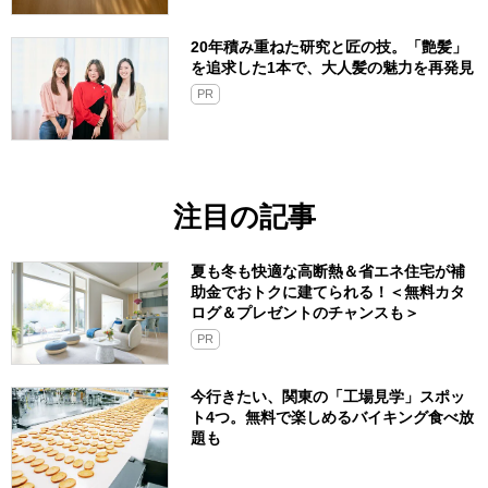
20年積み重ねた研究と匠の技。「艶髪」
を追求した1本で、大人髪の魅力を再発見
PR
注目の記事
夏も冬も快適な高断熱＆省エネ住宅が補
助金でおトクに建てられる！＜無料カタ
ログ＆プレゼントのチャンスも＞
PR
今行きたい、関東の「工場見学」スポッ
ト4つ。無料で楽しめるバイキング食べ放
題も