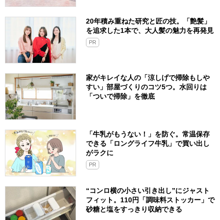
20年積み重ねた研究と匠の技。「艶髪」
を追求した1本で、大人髪の魅力を再発見
PR
家がキレイな人の「涼しげで掃除もしや
すい」部屋づくりのコツ5つ。水回りは
「ついで掃除」を徹底
「牛乳がもうない！」を防ぐ。常温保存
できる「ロングライフ牛乳」で買い出し
がラクに
PR
“コンロ横の小さい引き出し”にジャスト
フィット。110円「調味料ストッカー」で
砂糖と塩をすっきり収納できる