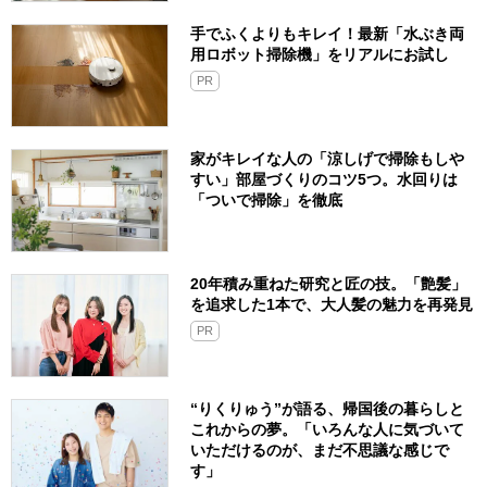
手でふくよりもキレイ！最新「水ぶき両
用ロボット掃除機」をリアルにお試し
PR
家がキレイな人の「涼しげで掃除もしや
すい」部屋づくりのコツ5つ。水回りは
「ついで掃除」を徹底
20年積み重ねた研究と匠の技。「艶髪」
を追求した1本で、大人髪の魅力を再発見
PR
“りくりゅう”が語る、帰国後の暮らしと
これからの夢。「いろんな人に気づいて
いただけるのが、まだ不思議な感じで
す」