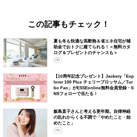
この記事もチェック！
夏も冬も快適な高断熱＆省エネ住宅が補
助金でおトクに建てられる！＜無料カタ
ログ＆プレゼントのチャンスも＞
PR
【10周年記念プレゼント】Jackery「Exp
lorer 100 Plus チェリーブロッサム／Tur
bo Fan」がESSEonline無料会員登録・S
NSフォローで当たる！
飯島直子さんと考える更年期。自律神経
の乱れからくる不調で「やめたこと・始
めたこと」
PR