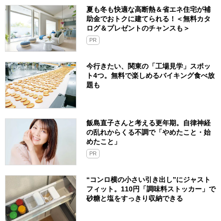
夏も冬も快適な高断熱＆省エネ住宅が補
助金でおトクに建てられる！＜無料カタ
ログ＆プレゼントのチャンスも＞
PR
今行きたい、関東の「工場見学」スポッ
ト4つ。無料で楽しめるバイキング食べ放
題も
飯島直子さんと考える更年期。自律神経
の乱れからくる不調で「やめたこと・始
めたこと」
PR
“コンロ横の小さい引き出し”にジャスト
フィット。110円「調味料ストッカー」で
砂糖と塩をすっきり収納できる