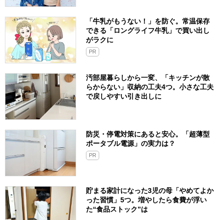
「牛乳がもうない！」を防ぐ。常温保存
できる「ロングライフ牛乳」で買い出し
がラクに
PR
汚部屋暮らしから一変、「キッチンが散
らからない」収納の工夫4つ。小さな工夫
で戻しやすい引き出しに
防災・停電対策にあると安心。「超薄型
ポータブル電源」の実力は？​
PR
貯まる家計になった3児の母「やめてよか
った習慣」5つ。増やしたら食費が浮い
た“食品ストック”は