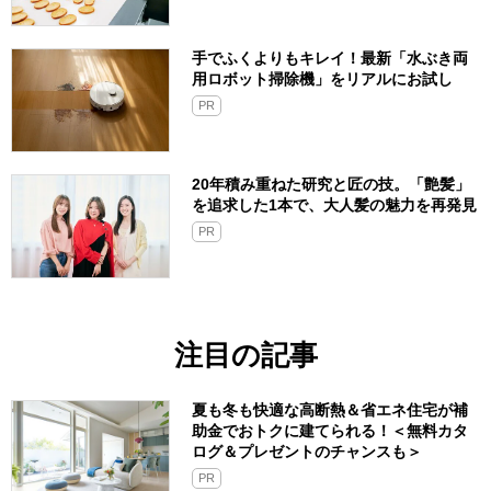
手でふくよりもキレイ！最新「水ぶき両
用ロボット掃除機」をリアルにお試し
PR
20年積み重ねた研究と匠の技。「艶髪」
を追求した1本で、大人髪の魅力を再発見
PR
注目の記事
夏も冬も快適な高断熱＆省エネ住宅が補
助金でおトクに建てられる！＜無料カタ
ログ＆プレゼントのチャンスも＞
PR