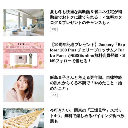
夏も冬も快適な高断熱＆省エネ住宅が補
助金でおトクに建てられる！＜無料カタ
ログ＆プレゼントのチャンスも＞
PR
【10周年記念プレゼント】Jackery「Exp
lorer 100 Plus チェリーブロッサム／Tur
bo Fan」がESSEonline無料会員登録・S
NSフォローで当たる！
飯島直子さんと考える更年期。自律神経
の乱れからくる不調で「やめたこと・始
めたこと」
PR
今行きたい、関東の「工場見学」スポッ
ト4つ。無料で楽しめるバイキング食べ放
題も