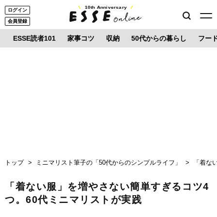
10th Anniversary
ログイン
会員登録
ESSE読者101
家事コツ
収納
50代からの暮らし
フー
トップ
ミニマリスト筆子の「50代からのシンプルライフ」
「着な
「着ない服」を増やさない簡単すぎるコツ4
つ。60代ミニマリストが実践