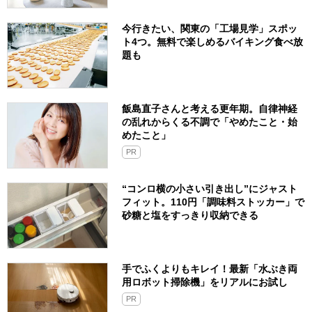
今行きたい、関東の「工場見学」スポッ
ト4つ。無料で楽しめるバイキング食べ放
題も
飯島直子さんと考える更年期。自律神経
の乱れからくる不調で「やめたこと・始
めたこと」
PR
“コンロ横の小さい引き出し”にジャスト
フィット。110円「調味料ストッカー」で
砂糖と塩をすっきり収納できる
手でふくよりもキレイ！最新「水ぶき両
用ロボット掃除機」をリアルにお試し
PR