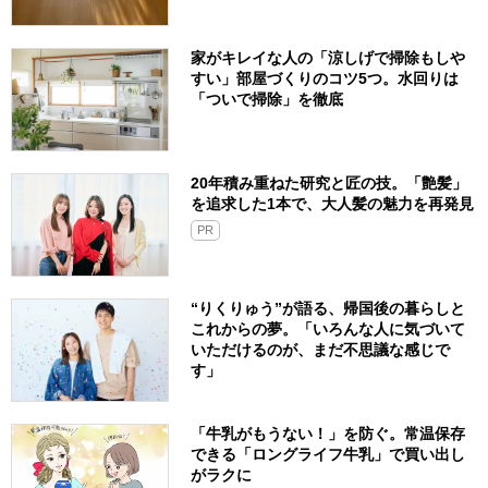
家がキレイな人の「涼しげで掃除もしや
すい」部屋づくりのコツ5つ。水回りは
「ついで掃除」を徹底
20年積み重ねた研究と匠の技。「艶髪」
を追求した1本で、大人髪の魅力を再発見
PR
“りくりゅう”が語る、帰国後の暮らしと
これからの夢。「いろんな人に気づいて
いただけるのが、まだ不思議な感じで
す」
「牛乳がもうない！」を防ぐ。常温保存
できる「ロングライフ牛乳」で買い出し
がラクに