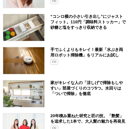
PR
“コンロ横の小さい引き出し”にジャスト
フィット。110円「調味料ストッカー」で
砂糖と塩をすっきり収納できる
手でふくよりもキレイ！最新「水ぶき両
用ロボット掃除機」をリアルにお試し
PR
家がキレイな人の「涼しげで掃除もしや
すい」部屋づくりのコツ5つ。水回りは
「ついで掃除」を徹底
20年積み重ねた研究と匠の技。「艶髪」
を追求した1本で、大人髪の魅力を再発見
PR