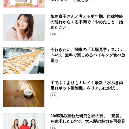
飯島直子さんと考える更年期。自律神経
の乱れからくる不調で「やめたこと・始
めたこと」
PR
今行きたい、関東の「工場見学」スポッ
ト4つ。無料で楽しめるバイキング食べ放
題も
手でふくよりもキレイ！最新「水ぶき両
用ロボット掃除機」をリアルにお試し
PR
20年積み重ねた研究と匠の技。「艶髪」
を追求した1本で、大人髪の魅力を再発見
PR