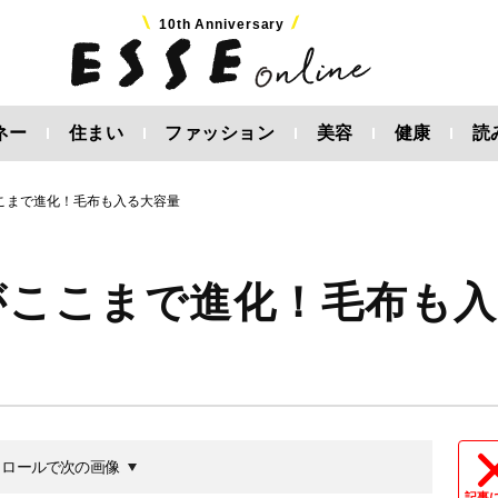
10th Anniversary
ネー
住まい
ファッション
美容
健康
読
ここまで進化！毛布も入る大容量
がここまで進化！毛布も入
クロールで次の画像
記事