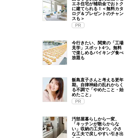
エネ住宅が補助金でおトク
に建てられる！＜無料カタ
ログ＆プレゼントのチャン
スも＞
PR
今行きたい、関東の「工場
見学」スポット4つ。無料
で楽しめるバイキング食べ
放題も
飯島直子さんと考える更年
期。自律神経の乱れからく
る不調で「やめたこと・始
めたこと」
PR
汚部屋暮らしから一変、
「キッチンが散らからな
い」収納の工夫4つ。小さ
な工夫で戻しやすい引き出