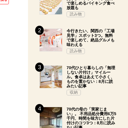
で楽しめるバイキング食べ
放題も
読み物
今行きたい、関西の「工場
見学」スポット3つ。無料
で楽しめて、絶品グルメも
味わえる
読み物
70代ひとり暮らしの「無理
しない片付け」マイルー
ル。食卓はあえて小さく、
ものを置かない：8月に読
みたい記事
収納
70代の母の「実家じま
い」。 不用品処分費用6万5
千円、時間を味方にした片
付けのコツ3つ：8月に読み
たい記事