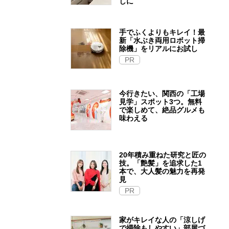
しに
手でふくよりもキレイ！最
新「水ぶき両用ロボット掃
除機」をリアルにお試し
PR
今行きたい、関西の「工場
見学」スポット3つ。無料
で楽しめて、絶品グルメも
味わえる
20年積み重ねた研究と匠の
技。「艶髪」を追求した1
本で、大人髪の魅力を再発
見
PR
家がキレイな人の「涼しげ
で掃除もしやすい」部屋づ