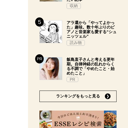
収納
アラ還から「やってよかっ
た」趣味。数十年ぶりのピ
アノと音楽家も愛する“シュ
ニッツェル”
読み物
飯島直子さんと考える更年
期。自律神経の乱れからく
る不調で「やめたこと・始
めたこと」
PR
ランキングをもっと見る