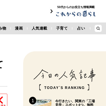
50代からのお役立ち情報満載
み物
漫画
人気連載
子育て
占い
て
TODAY`S RANKING
今行きたい、関東の「工場
見学」スポット4つ。無料
に戻る