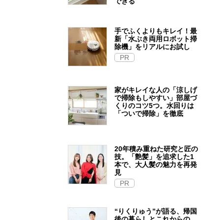
できる
手でふくよりもキレイ！最
新「水ぶき両用ロボット掃
除機」をリアルにお試し
PR
家がキレイな人の「涼しげ
で掃除もしやすい」部屋づ
くりのコツ5つ。水回りは
「ついで掃除」を徹底
20年積み重ねた研究と匠の
技。「艶髪」を追求した1
本で、大人髪の魅力を再発
見
PR
“りくりゅう”が語る、帰国
後の暮らしとこれからの