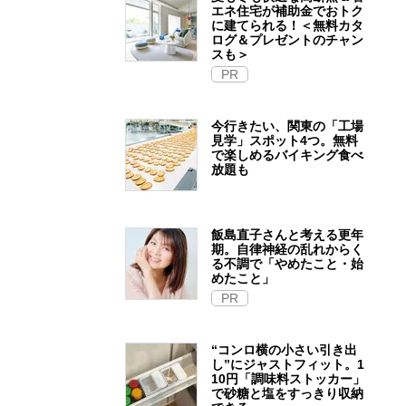
エネ住宅が補助金でおトク
に建てられる！＜無料カタ
ログ＆プレゼントのチャン
スも＞
PR
今行きたい、関東の「工場
見学」スポット4つ。無料
で楽しめるバイキング食べ
放題も
飯島直子さんと考える更年
期。自律神経の乱れからく
る不調で「やめたこと・始
めたこと」
PR
“コンロ横の小さい引き出
し”にジャストフィット。1
10円「調味料ストッカー」
で砂糖と塩をすっきり収納