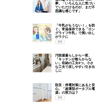
夢。「いろんな人に気づい
ていただけるのが、まだ不
思議な感じです」
「牛乳がもうない！」を防
ぐ。常温保存できる「ロン
グライフ牛乳」で買い出し
がラクに
PR
汚部屋暮らしから一変、
「キッチンが散らからな
い」収納の工夫4つ。小さ
な工夫で戻しやすい引き出
しに
防災・停電対策にあると安
心。「超薄型ポータブル電
源」の実力は？​
PR