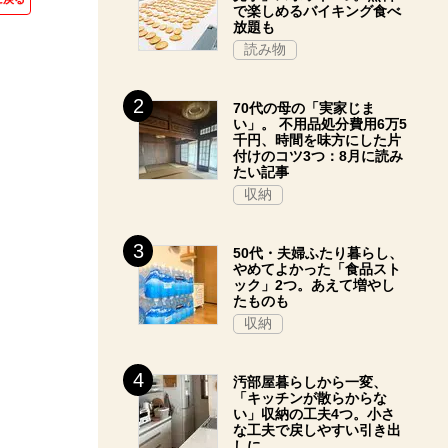
で楽しめるバイキング食べ
放題も
読み物
70代の母の「実家じま
い」。 不用品処分費用6万5
千円、時間を味方にした片
付けのコツ3つ：8月に読み
たい記事
収納
50代・夫婦ふたり暮らし、
やめてよかった「食品スト
ック」2つ。あえて増やし
たものも
収納
汚部屋暮らしから一変、
「キッチンが散らからな
い」収納の工夫4つ。小さ
な工夫で戻しやすい引き出
しに