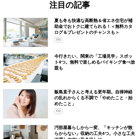
注目の記事
夏も冬も快適な高断熱＆省エネ住宅が補
助金でおトクに建てられる！＜無料カタ
ログ＆プレゼントのチャンスも＞
PR
今行きたい、関東の「工場見学」スポッ
ト4つ。無料で楽しめるバイキング食べ放
題も
飯島直子さんと考える更年期。自律神経
の乱れからくる不調で「やめたこと・始
めたこと」
PR
汚部屋暮らしから一変、「キッチンが散
らからない」収納の工夫4つ。小さな工夫