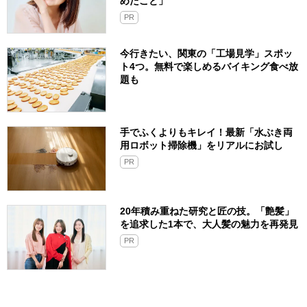
めたこと」
PR
今行きたい、関東の「工場見学」スポッ
ト4つ。無料で楽しめるバイキング食べ放
題も
手でふくよりもキレイ！最新「水ぶき両
用ロボット掃除機」をリアルにお試し
PR
20年積み重ねた研究と匠の技。「艶髪」
を追求した1本で、大人髪の魅力を再発見
PR