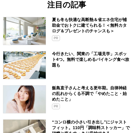
注目の記事
夏も冬も快適な高断熱＆省エネ住宅が補
助金でおトクに建てられる！＜無料カタ
ログ＆プレゼントのチャンスも＞
PR
今行きたい、関東の「工場見学」スポッ
ト4つ。無料で楽しめるバイキング食べ放
題も
飯島直子さんと考える更年期。自律神経
の乱れからくる不調で「やめたこと・始
めたこと」
PR
“コンロ横の小さい引き出し”にジャスト
フィット。110円「調味料ストッカー」で