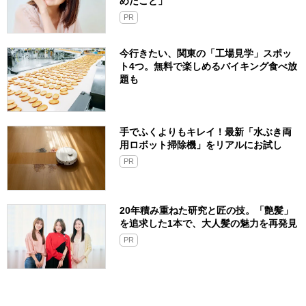
めたこと」
PR
今行きたい、関東の「工場見学」スポッ
ト4つ。無料で楽しめるバイキング食べ放
題も
手でふくよりもキレイ！最新「水ぶき両
用ロボット掃除機」をリアルにお試し
PR
20年積み重ねた研究と匠の技。「艶髪」
を追求した1本で、大人髪の魅力を再発見
PR