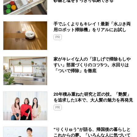
砂糖と塩をすっきり収納できる
手でふくよりもキレイ！最新「水ぶき両
用ロボット掃除機」をリアルにお試し
PR
家がキレイな人の「涼しげで掃除もしや
すい」部屋づくりのコツ5つ。水回りは
「ついで掃除」を徹底
20年積み重ねた研究と匠の技。「艶髪」
を追求した1本で、大人髪の魅力を再発見
PR
“りくりゅう”が語る、帰国後の暮らしと
これからの夢。「いろんな人に気づいて