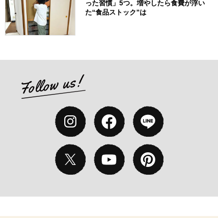
った習慣」5つ。増やしたら食費が浮い
た“食品ストック”は