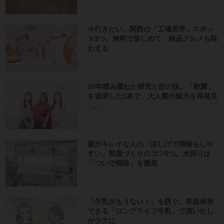
今行きたい、関西の「工場見学」スポッ
ト3つ。無料で楽しめて、絶品グルメも味
わえる
20年積み重ねた研究と匠の技。「艶髪」
を追求した1本で、大人髪の魅力を再発見
PR
家がキレイな人の「涼しげで掃除もしや
すい」部屋づくりのコツ5つ。水回りは
「ついで掃除」を徹底
「牛乳がもうない！」を防ぐ。常温保存
できる「ロングライフ牛乳」で買い出し
がラクに