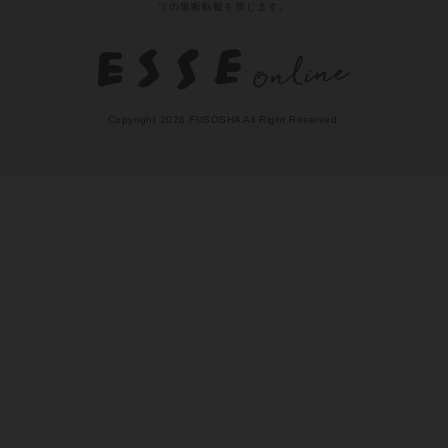
女子SPA!
日刊SPA!
孤独のグルメ
MAMOR-WEB
本サイトに掲載されている記事・レシピ・写真・イラスト等のコンテン
ツの無断転載を禁じます。
Copyright 2026 FUSOSHA All Right Reserved.