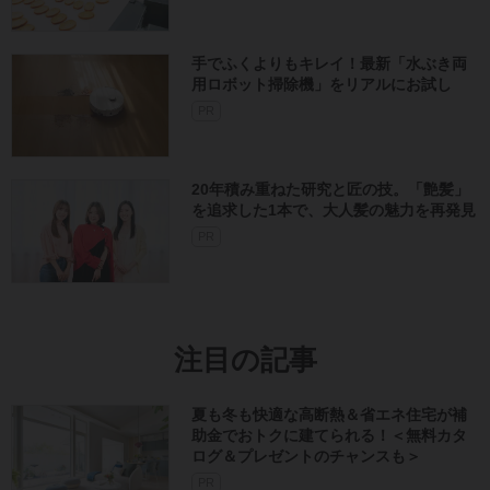
手でふくよりもキレイ！最新「水ぶき両
用ロボット掃除機」をリアルにお試し
PR
20年積み重ねた研究と匠の技。「艶髪」
を追求した1本で、大人髪の魅力を再発見
PR
注目の記事
夏も冬も快適な高断熱＆省エネ住宅が補
助金でおトクに建てられる！＜無料カタ
ログ＆プレゼントのチャンスも＞
PR