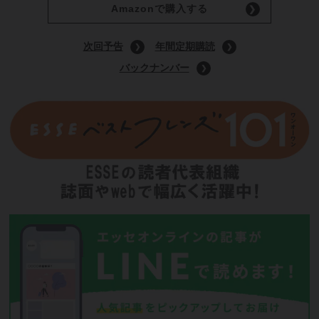
9月号特装版
(定価:1400円)
Amazonで購入する
次回予告
年間定期購読
バックナンバー