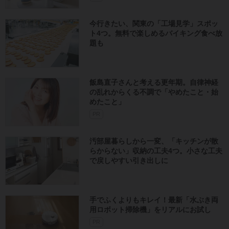
今行きたい、関東の「工場見学」スポッ
ト4つ。無料で楽しめるバイキング食べ放
題も
飯島直子さんと考える更年期。自律神経
の乱れからくる不調で「やめたこと・始
めたこと」
PR
汚部屋暮らしから一変、「キッチンが散
らからない」収納の工夫4つ。小さな工夫
で戻しやすい引き出しに
手でふくよりもキレイ！最新「水ぶき両
用ロボット掃除機」をリアルにお試し
PR