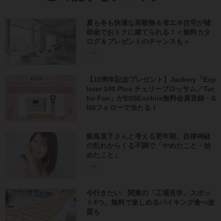
夏も冬も快適な高断熱＆省エネ住宅が補
助金でおトクに建てられる！＜無料カタ
ログ＆プレゼントのチャンスも＞
PR
【10周年記念プレゼント】Jackery「Exp
lorer 100 Plus チェリーブロッサム／Tur
bo Fan」がESSEonline無料会員登録・S
NSフォローで当たる！
飯島直子さんと考える更年期。自律神経
の乱れからくる不調で「やめたこと・始
めたこと」
PR
今行きたい、関東の「工場見学」スポッ
ト4つ。無料で楽しめるバイキング食べ放
題も