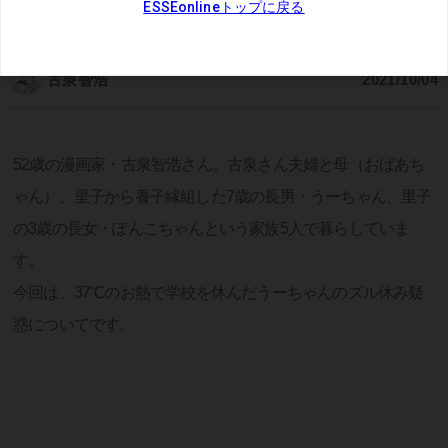
連載：
古泉智浩の養子縁組やってみた
古泉智浩
2021/10/04
52歳の漫画家・古泉智浩さん。古泉さん夫婦と母（おばあち
ゃん）、里子から養子縁組した7歳の長男・うーちゃん、里子
の3歳の長女・ぽんこちゃんという家族5人で暮らしていま
す。
今回は、37℃のお熱で学校を休んだうーちゃんのズル休み疑
惑についてです。