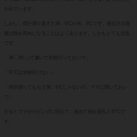
われています。
しかし、僕が測り直すと36．8℃か36．9℃です。寝起きの直
後は熱が高めになることはよくあります。しかもとても元気
です。
「36．9℃って書いて学校行っておいで」
「37℃は学校行けない」
「何回測ってももう36．9℃じゃないの。ママに聞いておい
で」
するとママがリビングに現れて、改めて熱を測ると37℃で
す。