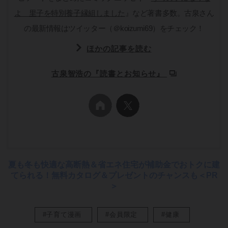
よ 里子を特別養子縁組しました
』など著書多数。古泉さん
の最新情報はツイッター（＠koizumi69）をチェック！
ほかの記事を読む
古泉智浩の『読書とお知らせ』
夏も冬も快適な高断熱＆省エネ住宅が補助金でおトクに建
てられる！無料カタログ＆プレゼントのチャンスも＜PR
＞
#子育て漫画
#会員限定
#健康