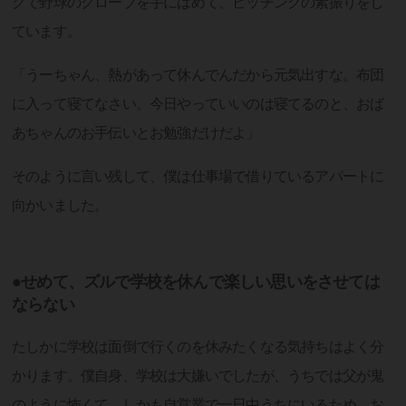
グで野球のグローブを手にはめて、ピッチングの素振りをし
ています。
「うーちゃん、熱があって休んでんだから元気出すな。布団
に入って寝てなさい。今日やっていいのは寝てるのと、おば
あちゃんのお手伝いとお勉強だけだよ」
そのように言い残して、僕は仕事場で借りているアパートに
向かいました。
●せめて、ズルで学校を休んで楽しい思いをさせては
ならない
たしかに学校は面倒で行くのを休みたくなる気持ちはよく分
かります。僕自身、学校は大嫌いでしたが、うちでは父が鬼
のように怖くて、しかも自営業で一日中うちにいるため、お