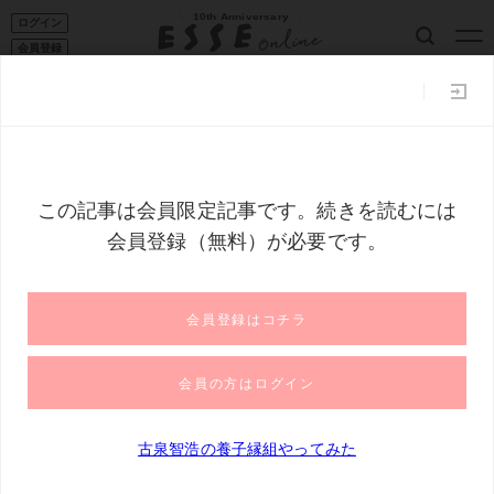
10th Anniversary
ログイン
会員登録
ESSE読者101
家事コツ
収納
50代からの暮らし
フー
トップ
古泉智浩の養子縁組やってみた
小学校をズル休み！？52歳
小学校をズル休み！？52歳の父にできるの
は、退屈な一日にすること＜古泉智浩の養
子縁組やってみた＞