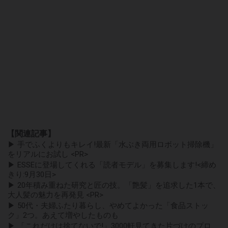
【関連記事】
▶ 手でふくよりもキレイ!最新「水ぶき両用ロボット掃除機」
をリアルにお試し <PR>
▶ ESSEに登場してくれる「読者モデル」を募集します!<締め
きり:9月30日>
▶ 20年積み重ねた研究と匠の技。「艶髪」を追求した1本で、
大人髪の魅力を再発見 <PR>
▶ 50代・夫婦ふたり暮らし、やめてよかった「食品ストッ
ク」2つ。あえて増やしたものも
▶ 「これだけは捨てないで!」3000軒見てきた片づけのプロ