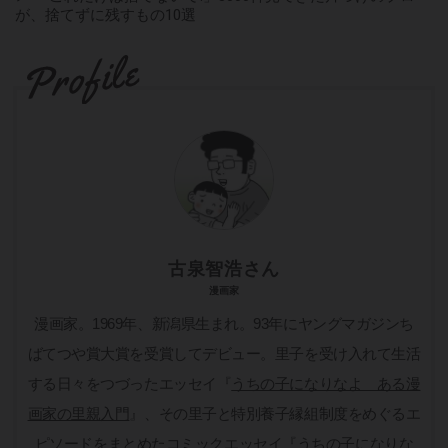
が、捨てずに残すもの10選
古泉智浩さん
漫画家
漫画家。1969年、新潟県生まれ。93年にヤングマガジンち
ばてつや賞大賞を受賞してデビュー。里子を受け入れて生活
する日々をつづったエッセイ『
うちの子になりなよ ある漫
画家の里親入門
』、その里子と特別養子縁組制度をめぐるエ
ピソードをまとめたコミックエッセイ『
うちの子になりな