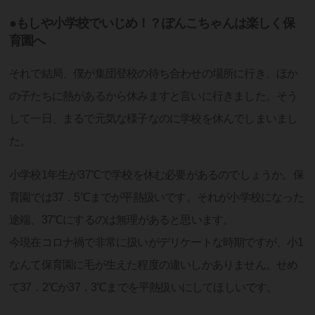
●もしや小学校でいじめ！？ぽんこちゃんは楽しく保
育園へ
それで結局、僕が集団登校の待ち合わせの場所に行き、ほか
の子たちに熱があるから休みますと言いに行きました。そう
して一日、まるで元気な様子なのに学校を休んでしまいまし
た。
小学校1年生が37℃で学校を休む必要があるのでしょうか。保
育園では37．5℃までが平熱扱いです。それが小学校になった
途端、37℃にするのは無理があると思います。
今現在コロナ禍で非常に扱いがデリケートな時期ですが、小1
なんて保育園に毛が生えた程度の違いしかありません。せめ
て37．2℃か37．3℃までを平熱扱いにしてほしいです。