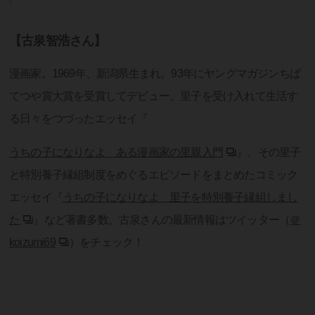
【古泉智浩さん】
漫画家。1969年、新潟県生まれ。93年にヤングマガジンちば
てつや賞大賞を受賞してデビュー。里子を受け入れて生活す
る日々をつづったエッセイ『
うちの子になりなよ ある漫画家の里親入門
』、その里子
と特別養子縁組制度をめぐるエピソードをまとめたコミック
エッセイ『
うちの子になりなよ 里子を特別養子縁組しまし
た
』など著書多数。古泉さんの最新情報はツイッター（
＠
koizumi69
）をチェック！