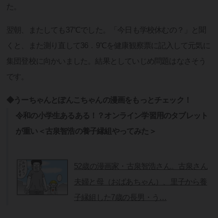
た。
翌朝、またしても37℃でした。「今日も学校休むの？」と聞
くと、また測り直して36．9℃を健康観察票に記入して元気に
集団登校に向かいました。結果としていじめ問題はなさそう
です。
◆うーちゃんとぽんこちゃんの漫画をもっとチェック！
令和の小学生あるある！？オンライン学習用のタブレット
が重い＜古泉智浩の養子縁組やってみた＞
52歳の漫画家・古泉智浩さん。古泉さん
夫婦と母（おばあちゃん）、里子から養
子縁組した7歳の長男・う…