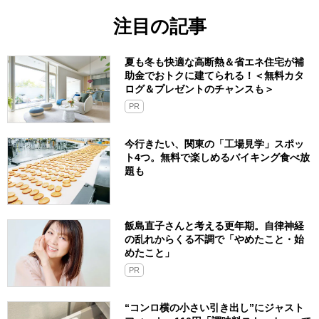
注目の記事
夏も冬も快適な高断熱＆省エネ住宅が補
助金でおトクに建てられる！＜無料カタ
ログ＆プレゼントのチャンスも＞
PR
今行きたい、関東の「工場見学」スポッ
ト4つ。無料で楽しめるバイキング食べ放
題も
飯島直子さんと考える更年期。自律神経
の乱れからくる不調で「やめたこと・始
めたこと」
PR
“コンロ横の小さい引き出し”にジャスト