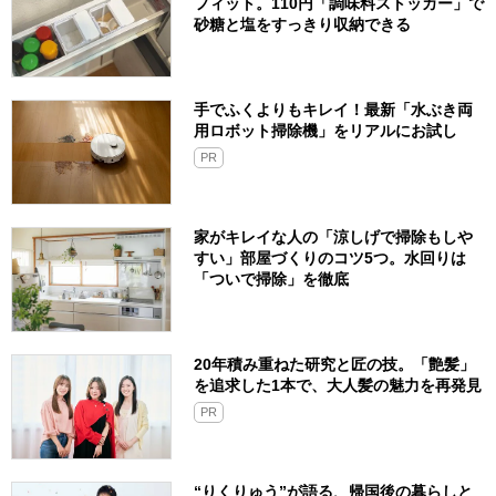
フィット。110円「調味料ストッカー」で
砂糖と塩をすっきり収納できる
手でふくよりもキレイ！最新「水ぶき両
用ロボット掃除機」をリアルにお試し
PR
家がキレイな人の「涼しげで掃除もしや
すい」部屋づくりのコツ5つ。水回りは
「ついで掃除」を徹底
20年積み重ねた研究と匠の技。「艶髪」
を追求した1本で、大人髪の魅力を再発見
PR
“りくりゅう”が語る、帰国後の暮らしと