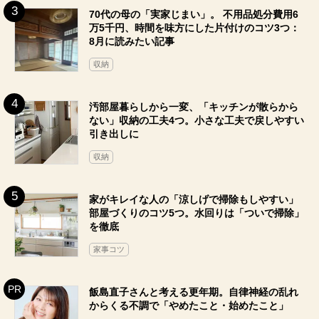
70代の母の「実家じまい」。 不用品処分費用6
万5千円、時間を味方にした片付けのコツ3つ：
8月に読みたい記事
収納
汚部屋暮らしから一変、「キッチンが散らから
ない」収納の工夫4つ。小さな工夫で戻しやすい
引き出しに
収納
家がキレイな人の「涼しげで掃除もしやすい」
部屋づくりのコツ5つ。水回りは「ついで掃除」
を徹底
家事コツ
飯島直子さんと考える更年期。自律神経の乱れ
からくる不調で「やめたこと・始めたこと」