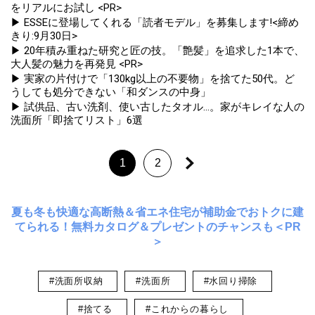
をリアルにお試し <PR>
▶ ESSEに登場してくれる「読者モデル」を募集します!<締め
きり:9月30日>
▶ 20年積み重ねた研究と匠の技。「艶髪」を追求した1本で、
大人髪の魅力を再発見 <PR>
▶ 実家の片付けで「130kg以上の不要物」を捨てた50代。ど
うしても処分できない「和ダンスの中身」
▶ 試供品、古い洗剤、使い古したタオル...。家がキレイな人の
洗面所「即捨てリスト」6選
1
2
夏も冬も快適な高断熱＆省エネ住宅が補助金でおトクに建
てられる！無料カタログ＆プレゼントのチャンスも＜PR
＞
#洗面所収納
#洗面所
#水回り掃除
#捨てる
#これからの暮らし