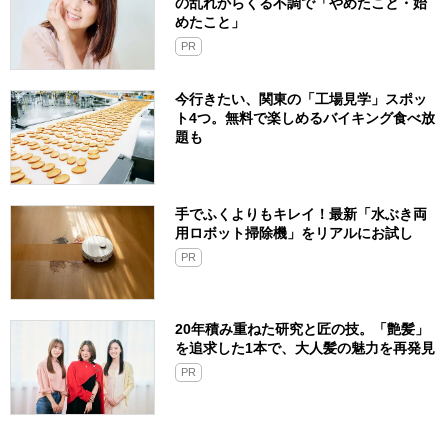
の乱れからくる不調で「やめたこと・始
めたこと」
PR
今行きたい、関東の「工場見学」スポッ
ト4つ。無料で楽しめるバイキング食べ放
題も
手でふくよりもキレイ！最新「水ぶき両
用ロボット掃除機」をリアルにお試し
PR
20年積み重ねた研究と匠の技。「艶髪」
を追求した1本で、大人髪の魅力を再発見
PR