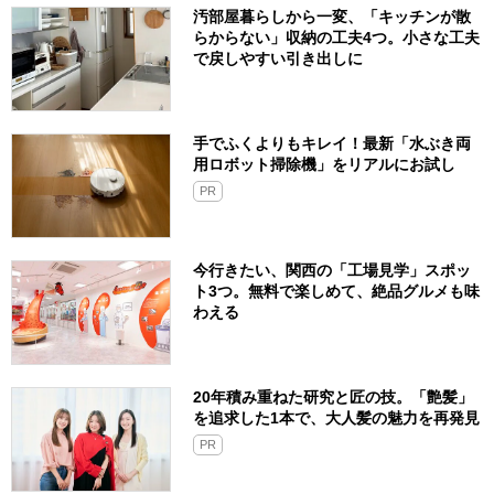
汚部屋暮らしから一変、「キッチンが散
らからない」収納の工夫4つ。小さな工夫
で戻しやすい引き出しに
手でふくよりもキレイ！最新「水ぶき両
用ロボット掃除機」をリアルにお試し
PR
今行きたい、関西の「工場見学」スポッ
ト3つ。無料で楽しめて、絶品グルメも味
わえる
20年積み重ねた研究と匠の技。「艶髪」
を追求した1本で、大人髪の魅力を再発見
PR