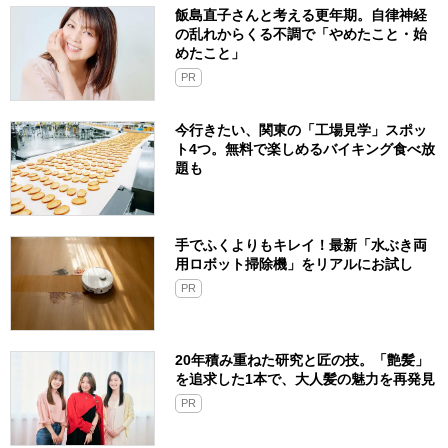
飯島直子さんと考える更年期。自律神経
の乱れからくる不調で「やめたこと・始
めたこと」
PR
今行きたい、関東の「工場見学」スポッ
ト4つ。無料で楽しめるバイキング食べ放
題も
手でふくよりもキレイ！最新「水ぶき両
用ロボット掃除機」をリアルにお試し
PR
20年積み重ねた研究と匠の技。「艶髪」
を追求した1本で、大人髪の魅力を再発見
PR