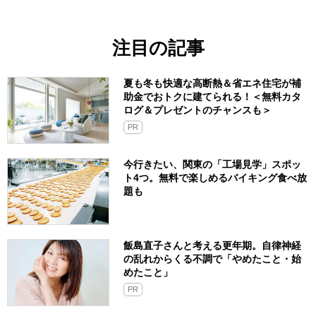
注目の記事
夏も冬も快適な高断熱＆省エネ住宅が補
助金でおトクに建てられる！＜無料カタ
ログ＆プレゼントのチャンスも＞
PR
今行きたい、関東の「工場見学」スポッ
ト4つ。無料で楽しめるバイキング食べ放
題も
飯島直子さんと考える更年期。自律神経
の乱れからくる不調で「やめたこと・始
めたこと」
PR