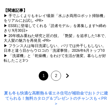
【関連記事】
▶ 手でふくよりもキレイ!最新「水ぶき両用ロボット掃除機」
をリアルにお試し <PR>
▶ ESSEに登場してくれる「読者モデル」を募集します!<締め
きり:9月30日>
▶ 20年積み重ねた研究と匠の技。「艶髪」を追求した1本で、
大人髪の魅力を再発見 <PR>
▶ フランス人は毎日洗濯しない、パリでは外干しもしない。
日本と違う目からウロコの「洗濯事情」:2026年6月トップ10
▶ 「洗濯機」と「乾燥機」をわけて生活が激変。暮らしが好
転したこと3つ
1
2
夏も冬も快適な高断熱＆省エネ住宅が補助金でおトクに建
てられる！無料カタログ＆プレゼントのチャンスも＜PR
＞