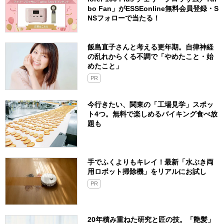
bo Fan」がESSEonline無料会員登録・S
NSフォローで当たる！
飯島直子さんと考える更年期。自律神経
の乱れからくる不調で「やめたこと・始
めたこと」
PR
今行きたい、関東の「工場見学」スポッ
ト4つ。無料で楽しめるバイキング食べ放
題も
手でふくよりもキレイ！最新「水ぶき両
用ロボット掃除機」をリアルにお試し
PR
20年積み重ねた研究と匠の技。「艶髪」