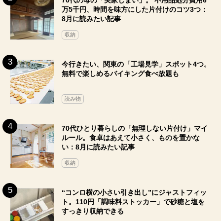
70代の母の「実家じまい」。 不用品処分費用6
万5千円、時間を味方にした片付けのコツ3つ：
8月に読みたい記事
収納
今行きたい、関東の「工場見学」スポット4つ。
無料で楽しめるバイキング食べ放題も
読み物
70代ひとり暮らしの「無理しない片付け」マイ
ルール。食卓はあえて小さく、ものを置かな
い：8月に読みたい記事
収納
“コンロ横の小さい引き出し”にジャストフィッ
ト。110円「調味料ストッカー」で砂糖と塩を
すっきり収納できる