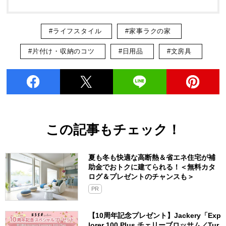
#ライフスタイル
#家事ラクの家
#片付け・収納のコツ
#日用品
#文房具
この記事もチェック！
夏も冬も快適な高断熱＆省エネ住宅が補
助金でおトクに建てられる！＜無料カタ
ログ＆プレゼントのチャンスも＞
PR
【10周年記念プレゼント】Jackery「Exp
lorer 100 Plus チェリーブロッサム／Tur