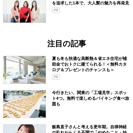
を追求した1本で、大人髪の魅力を再発見
PR
注目の記事
夏も冬も快適な高断熱＆省エネ住宅が補
助金でおトクに建てられる！＜無料カタ
ログ＆プレゼントのチャンスも＞
PR
今行きたい、関東の「工場見学」スポッ
ト4つ。無料で楽しめるバイキング食べ放
題も
飯島直子さんと考える更年期。自律神経
の乱れからくる不調で「やめたこと・始