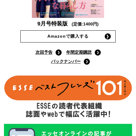
9月号特装版
(定価:1400円)
Amazonで購入する
次回予告
年間定期購読
バックナンバー