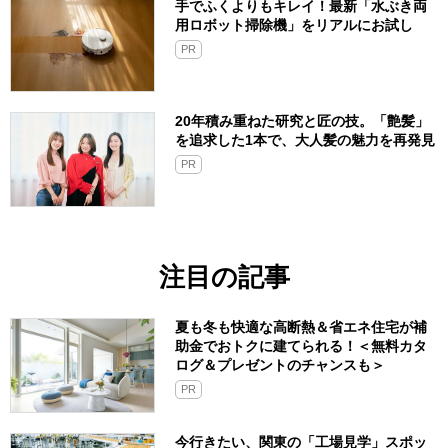
手でふくよりもキレイ！最新「水ぶき両
用ロボット掃除機」をリアルにお試し
PR
20年積み重ねた研究と匠の技。「艶髪」
を追求した1本で、大人髪の魅力を再発見
PR
注目の記事
夏も冬も快適な高断熱＆省エネ住宅が補
助金でおトクに建てられる！＜無料カタ
ログ＆プレゼントのチャンスも＞
PR
今行きたい、関東の「工場見学」スポッ