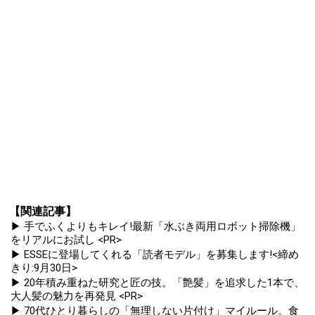
【関連記事】
▶ 手でふくよりもキレイ!最新「水ぶき両用ロボット掃除機」
をリアルにお試し <PR>
▶ ESSEに登場してくれる「読者モデル」を募集します!<締め
きり:9月30日>
▶ 20年積み重ねた研究と匠の技。「艶髪」を追求した1本で、
大人髪の魅力を再発見 <PR>
▶ 70代ひとり暮らしの「無理しない片付け」マイルール。食