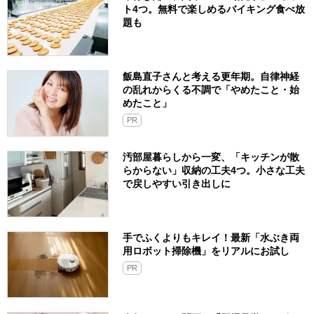
ト4つ。無料で楽しめるバイキング食べ放
題も
飯島直子さんと考える更年期。自律神経
の乱れからくる不調で「やめたこと・始
めたこと」
PR
汚部屋暮らしから一変、「キッチンが散
らからない」収納の工夫4つ。小さな工夫
で戻しやすい引き出しに
手でふくよりもキレイ！最新「水ぶき両
用ロボット掃除機」をリアルにお試し
PR