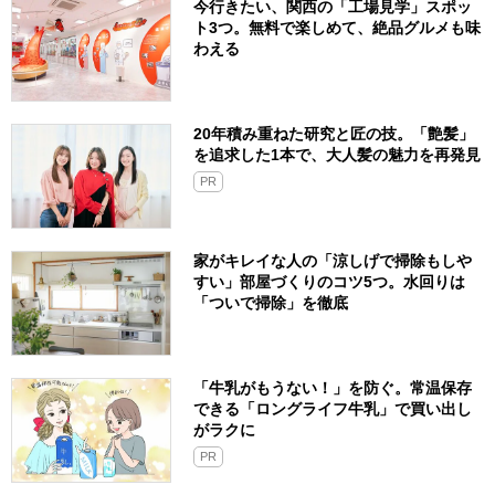
今行きたい、関西の「工場見学」スポッ
ト3つ。無料で楽しめて、絶品グルメも味
わえる
20年積み重ねた研究と匠の技。「艶髪」
を追求した1本で、大人髪の魅力を再発見
PR
家がキレイな人の「涼しげで掃除もしや
すい」部屋づくりのコツ5つ。水回りは
「ついで掃除」を徹底
「牛乳がもうない！」を防ぐ。常温保存
できる「ロングライフ牛乳」で買い出し
がラクに
PR