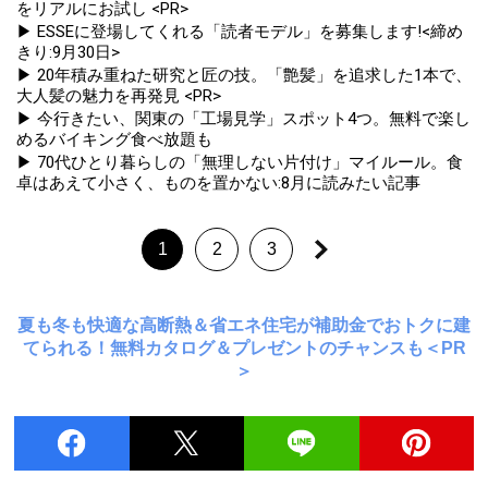
をリアルにお試し <PR>
▶ ESSEに登場してくれる「読者モデル」を募集します!<締め
きり:9月30日>
▶ 20年積み重ねた研究と匠の技。「艶髪」を追求した1本で、
大人髪の魅力を再発見 <PR>
▶ 今行きたい、関東の「工場見学」スポット4つ。無料で楽し
めるバイキング食べ放題も
▶ 70代ひとり暮らしの「無理しない片付け」マイルール。食
卓はあえて小さく、ものを置かない:8月に読みたい記事
1
2
3
夏も冬も快適な高断熱＆省エネ住宅が補助金でおトクに建
てられる！無料カタログ＆プレゼントのチャンスも＜PR
＞