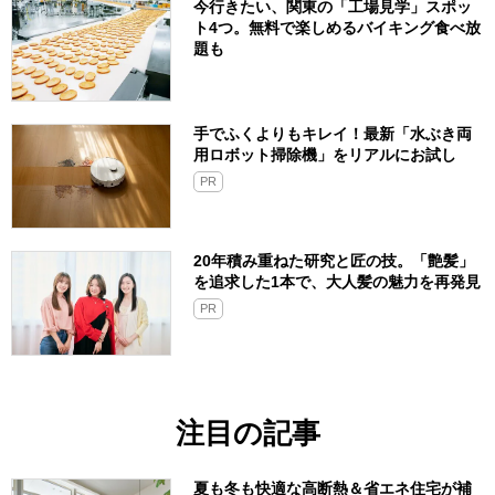
今行きたい、関東の「工場見学」スポッ
ト4つ。無料で楽しめるバイキング食べ放
題も
手でふくよりもキレイ！最新「水ぶき両
用ロボット掃除機」をリアルにお試し
PR
20年積み重ねた研究と匠の技。「艶髪」
を追求した1本で、大人髪の魅力を再発見
PR
注目の記事
夏も冬も快適な高断熱＆省エネ住宅が補