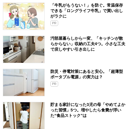
「牛乳がもうない！」を防ぐ。常温保存
できる「ロングライフ牛乳」で買い出し
がラクに
PR
汚部屋暮らしから一変、「キッチンが散
らからない」収納の工夫4つ。小さな工夫
で戻しやすい引き出しに
防災・停電対策にあると安心。「超薄型
ポータブル電源」の実力は？​
PR
貯まる家計になった3児の母「やめてよか
った習慣」5つ。増やしたら食費が浮い
た“食品ストック”は