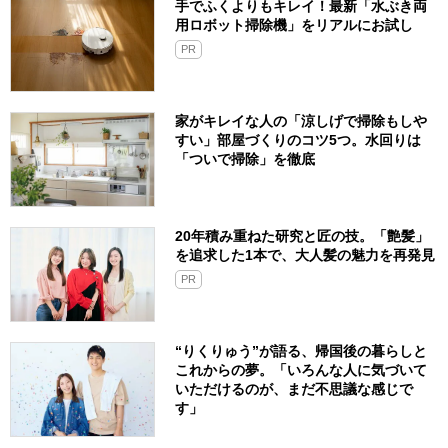
手でふくよりもキレイ！最新「水ぶき両
用ロボット掃除機」をリアルにお試し
PR
家がキレイな人の「涼しげで掃除もしや
すい」部屋づくりのコツ5つ。水回りは
「ついで掃除」を徹底
20年積み重ねた研究と匠の技。「艶髪」
を追求した1本で、大人髪の魅力を再発見
PR
“りくりゅう”が語る、帰国後の暮らしと
これからの夢。「いろんな人に気づいて
いただけるのが、まだ不思議な感じで
す」