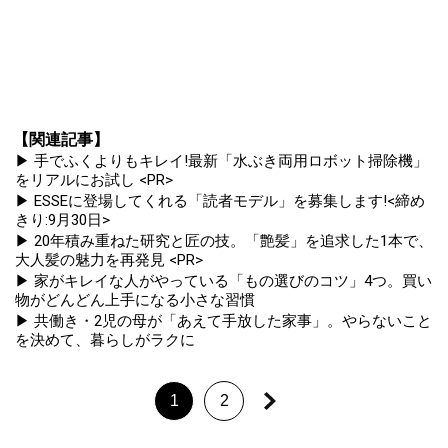
【関連記事】
▶ 手でふくよりもキレイ!最新「水ぶき両用ロボット掃除機」
をリアルにお試し <PR>
▶ ESSEに登場してくれる「読者モデル」を募集します!<締め
きり:9月30日>
▶ 20年積み重ねた研究と匠の技。「艶髪」を追求した1本で、
大人髪の魅力を再発見 <PR>
▶ 家がキレイな人がやっている「もの選びのコツ」4つ。買い
物がどんどん上手になる小さな習慣
▶ 共働き・2児の母が「あえて手放した家事」。やらないこと
を決めて、暮らしがラクに
1
2