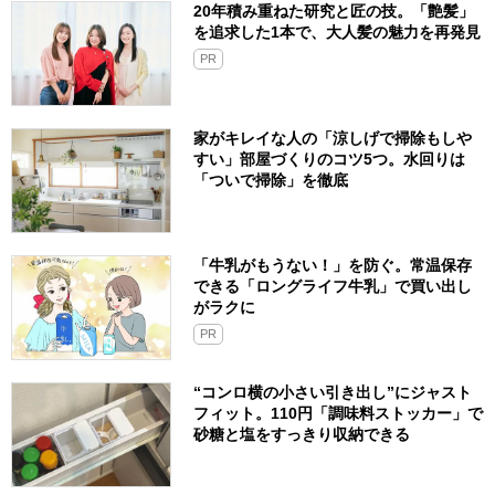
20年積み重ねた研究と匠の技。「艶髪」
を追求した1本で、大人髪の魅力を再発見
PR
家がキレイな人の「涼しげで掃除もしや
すい」部屋づくりのコツ5つ。水回りは
「ついで掃除」を徹底
「牛乳がもうない！」を防ぐ。常温保存
できる「ロングライフ牛乳」で買い出し
がラクに
PR
“コンロ横の小さい引き出し”にジャスト
フィット。110円「調味料ストッカー」で
砂糖と塩をすっきり収納できる