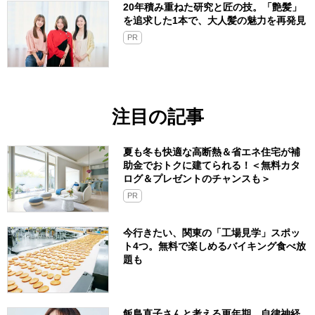
20年積み重ねた研究と匠の技。「艶髪」
を追求した1本で、大人髪の魅力を再発見
PR
注目の記事
夏も冬も快適な高断熱＆省エネ住宅が補
助金でおトクに建てられる！＜無料カタ
ログ＆プレゼントのチャンスも＞
PR
今行きたい、関東の「工場見学」スポッ
ト4つ。無料で楽しめるバイキング食べ放
題も
飯島直子さんと考える更年期。自律神経