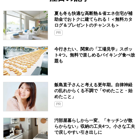
夏も冬も快適な高断熱＆省エネ住宅が補
助金でおトクに建てられる！＜無料カタ
ログ＆プレゼントのチャンスも＞
PR
今行きたい、関東の「工場見学」スポッ
ト4つ。無料で楽しめるバイキング食べ放
題も
飯島直子さんと考える更年期。自律神経
の乱れからくる不調で「やめたこと・始
めたこと」
PR
汚部屋暮らしから一変、「キッチンが散
らからない」収納の工夫4つ。小さな工夫
で戻しやすい引き出しに