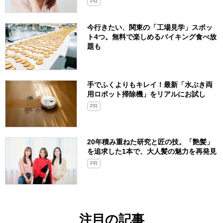
PR
今行きたい、関東の「工場見学」スポッ
ト4つ。無料で楽しめるバイキング食べ放
題も
手でふくよりもキレイ！最新「水ぶき両
用ロボット掃除機」をリアルにお試し
PR
20年積み重ねた研究と匠の技。「艶髪」
を追求した1本で、大人髪の魅力を再発見
PR
注目の記事