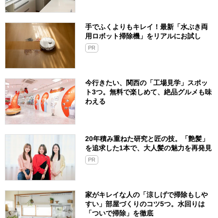
手でふくよりもキレイ！最新「水ぶき両
用ロボット掃除機」をリアルにお試し
PR
今行きたい、関西の「工場見学」スポッ
ト3つ。無料で楽しめて、絶品グルメも味
わえる
20年積み重ねた研究と匠の技。「艶髪」
を追求した1本で、大人髪の魅力を再発見
PR
家がキレイな人の「涼しげで掃除もしや
すい」部屋づくりのコツ5つ。水回りは
「ついで掃除」を徹底