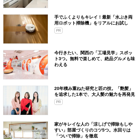
手でふくよりもキレイ！最新「水ぶき両
用ロボット掃除機」をリアルにお試し
PR
今行きたい、関西の「工場見学」スポッ
ト3つ。無料で楽しめて、絶品グルメも味
わえる
20年積み重ねた研究と匠の技。「艶髪」
を追求した1本で、大人髪の魅力を再発見
PR
家がキレイな人の「涼しげで掃除もしや
すい」部屋づくりのコツ5つ。水回りは
「ついで掃除」を徹底