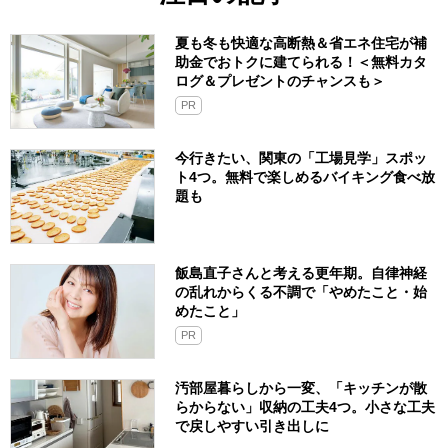
夏も冬も快適な高断熱＆省エネ住宅が補
助金でおトクに建てられる！＜無料カタ
ログ＆プレゼントのチャンスも＞
PR
今行きたい、関東の「工場見学」スポッ
ト4つ。無料で楽しめるバイキング食べ放
題も
飯島直子さんと考える更年期。自律神経
の乱れからくる不調で「やめたこと・始
めたこと」
PR
汚部屋暮らしから一変、「キッチンが散
らからない」収納の工夫4つ。小さな工夫
で戻しやすい引き出しに