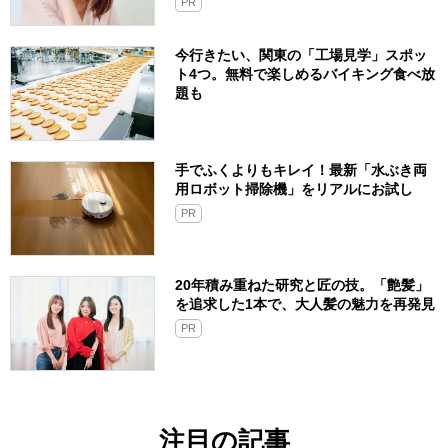
PR
今行きたい、関東の「工場見学」スポッ
ト4つ。無料で楽しめるバイキング食べ放
題も
手でふくよりもキレイ！最新「水ぶき両
用ロボット掃除機」をリアルにお試し
PR
20年積み重ねた研究と匠の技。「艶髪」
を追求した1本で、大人髪の魅力を再発見
PR
注目の記事