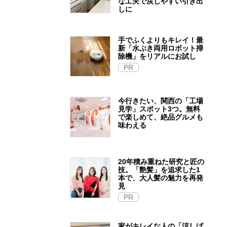
な工夫で戻しやすい引き出
しに
手でふくよりもキレイ！最
新「水ぶき両用ロボット掃
除機」をリアルにお試し
PR
今行きたい、関西の「工場
見学」スポット3つ。無料
で楽しめて、絶品グルメも
味わえる
20年積み重ねた研究と匠の
技。「艶髪」を追求した1
本で、大人髪の魅力を再発
見
PR
家がキレイな人の「涼しげ