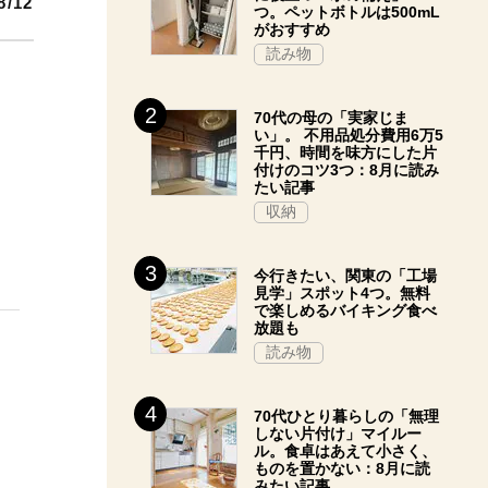
8/12
つ。ペットボトルは500mL
がおすすめ
読み物
70代の母の「実家じま
い」。 不用品処分費用6万5
千円、時間を味方にした片
付けのコツ3つ：8月に読み
たい記事
収納
今行きたい、関東の「工場
見学」スポット4つ。無料
で楽しめるバイキング食べ
放題も
読み物
70代ひとり暮らしの「無理
しない片付け」マイルー
ル。食卓はあえて小さく、
ものを置かない：8月に読
みたい記事