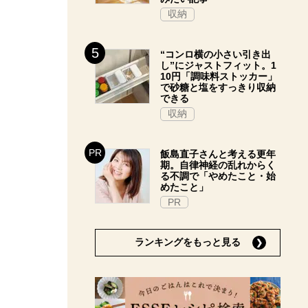
収納
“コンロ横の小さい引き出
し”にジャストフィット。1
10円「調味料ストッカー」
で砂糖と塩をすっきり収納
できる
収納
飯島直子さんと考える更年
期。自律神経の乱れからく
る不調で「やめたこと・始
めたこと」
PR
ランキングをもっと見る