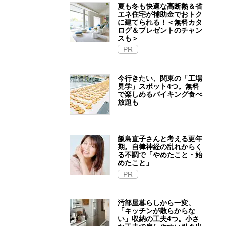
夏も冬も快適な高断熱＆省
エネ住宅が補助金でおトク
に建てられる！＜無料カタ
ログ＆プレゼントのチャン
スも＞
PR
今行きたい、関東の「工場
見学」スポット4つ。無料
で楽しめるバイキング食べ
放題も
飯島直子さんと考える更年
期。自律神経の乱れからく
る不調で「やめたこと・始
めたこと」
PR
汚部屋暮らしから一変、
「キッチンが散らからな
い」収納の工夫4つ。小さ