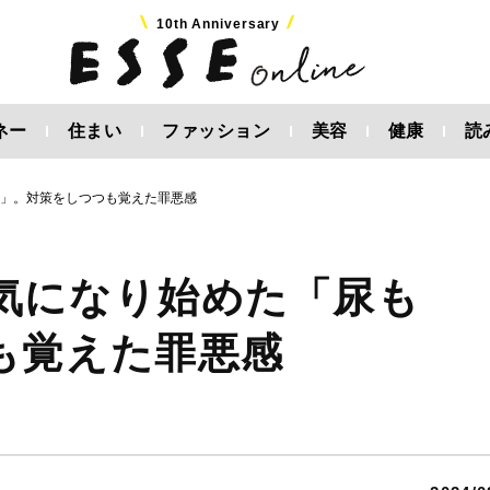
10th Anniversary
ネー
住まい
ファッション
美容
健康
読
れ」。対策をしつつも覚えた罪悪感
気になり始めた「尿も
も覚えた罪悪感