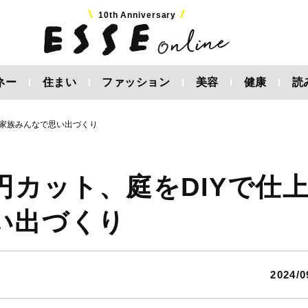
10th Anniversary
ネー
住まい
ファッション
美容
健康
読
て家族みんなで思い出づくり
円カット、庭をDIYで仕
い出づくり
2024/0