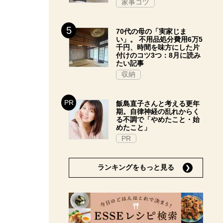
家事コツ
70代の母の「実家じま
い」。 不用品処分費用6万5
千円、時間を味方にした片
付けのコツ3つ：8月に読み
たい記事
収納
飯島直子さんと考える更年
期。自律神経の乱れからく
る不調で「やめたこと・始
めたこと」
PR
ランキングをもっと見る