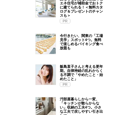
エネ住宅が補助金でおトク
に建てられる！＜無料カタ
ログ＆プレゼントのチャン
スも＞
PR
今行きたい、関東の「工場
見学」スポット4つ。無料
で楽しめるバイキング食べ
放題も
飯島直子さんと考える更年
期。自律神経の乱れからく
る不調で「やめたこと・始
めたこと」
PR
汚部屋暮らしから一変、
「キッチンが散らからな
い」収納の工夫4つ。小さ
な工夫で戻しやすい引き出