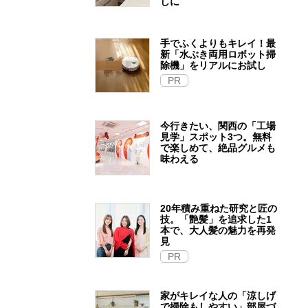
しに
手でふくよりもキレイ！最
新「水ぶき両用ロボット掃
除機」をリアルにお試し
PR
今行きたい、関西の「工場
見学」スポット3つ。無料
で楽しめて、絶品グルメも
味わえる
20年積み重ねた研究と匠の
技。「艶髪」を追求した1
本で、大人髪の魅力を再発
見
PR
家がキレイな人の「涼しげ
で掃除もしやすい」部屋づ