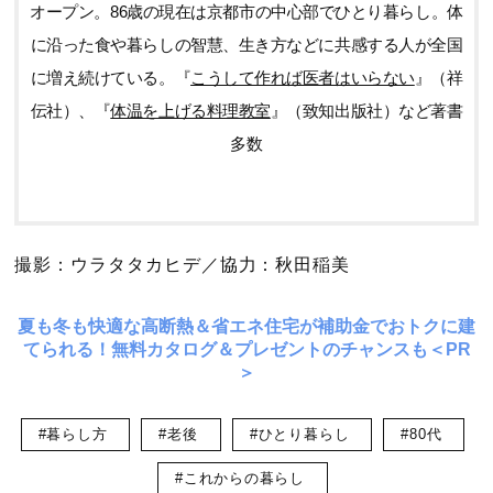
オープン。86歳の現在は京都市の中心部でひとり暮らし。体
に沿った食や暮らしの智慧、生き方などに共感する人が全国
に増え続けている。『
こうして作れば医者はいらない
』（祥
伝社）、『
体温を上げる料理教室
』（致知出版社）など著書
多数
撮影：ウラタタカヒデ／協力：秋田稲美
夏も冬も快適な高断熱＆省エネ住宅が補助金でおトクに建
てられる！無料カタログ＆プレゼントのチャンスも＜PR
＞
#暮らし方
#老後
#ひとり暮らし
#80代
#これからの暮らし