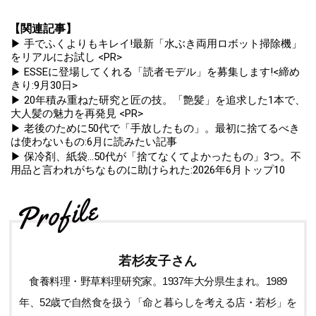
【関連記事】
▶ 手でふくよりもキレイ!最新「水ぶき両用ロボット掃除機」
をリアルにお試し <PR>
▶ ESSEに登場してくれる「読者モデル」を募集します!<締め
きり:9月30日>
▶ 20年積み重ねた研究と匠の技。「艶髪」を追求した1本で、
大人髪の魅力を再発見 <PR>
▶ 老後のために50代で「手放したもの」。最初に捨てるべき
は使わないもの:6月に読みたい記事
▶ 保冷剤、紙袋...50代が「捨てなくてよかったもの」3つ。不
用品と言われがちなものに助けられた:2026年6月トップ10
若杉友子さん
食養料理・野草料理研究家。1937年大分県生まれ。1989
年、52歳で自然食を扱う「命と暮らしを考える店・若杉」を