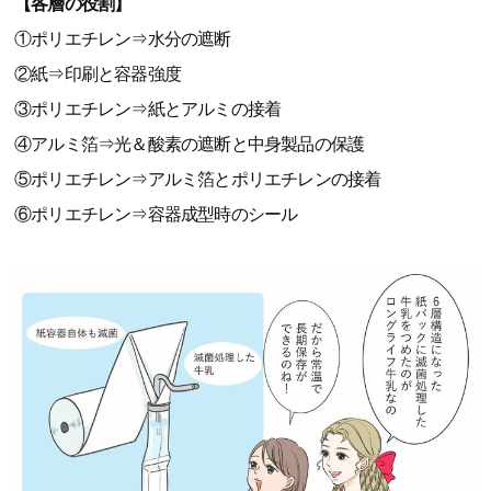
【各層の役割】
①ポリエチレン⇒水分の遮断
②紙⇒印刷と容器強度
③ポリエチレン⇒紙とアルミの接着
④アルミ箔⇒光＆酸素の遮断と中身製品の保護
⑤ポリエチレン⇒アルミ箔とポリエチレンの接着
⑥ポリエチレン⇒容器成型時のシール