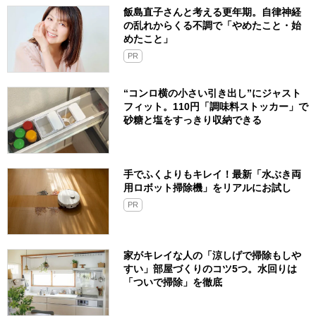
飯島直子さんと考える更年期。自律神経
の乱れからくる不調で「やめたこと・始
めたこと」
PR
“コンロ横の小さい引き出し”にジャスト
フィット。110円「調味料ストッカー」で
砂糖と塩をすっきり収納できる
手でふくよりもキレイ！最新「水ぶき両
用ロボット掃除機」をリアルにお試し
PR
家がキレイな人の「涼しげで掃除もしや
すい」部屋づくりのコツ5つ。水回りは
「ついで掃除」を徹底