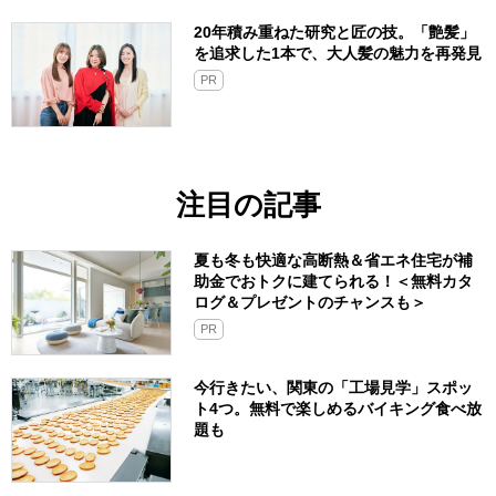
20年積み重ねた研究と匠の技。「艶髪」
を追求した1本で、大人髪の魅力を再発見
PR
注目の記事
夏も冬も快適な高断熱＆省エネ住宅が補
助金でおトクに建てられる！＜無料カタ
ログ＆プレゼントのチャンスも＞
PR
今行きたい、関東の「工場見学」スポッ
ト4つ。無料で楽しめるバイキング食べ放
題も