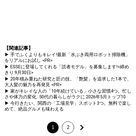
【関連記事】
▶ 手でふくよりもキレイ!最新「水ぶき両用ロボット掃除機」
をリアルにお試し <PR>
▶ ESSEに登場してくれる「読者モデル」を募集します!<締め
きり:9月30日>
▶ 20年積み重ねた研究と匠の技。「艶髪」を追求した1本で、
大人髪の魅力を再発見 <PR>
▶ 家がキレイな人の「10年続けている」小さな習慣4つ。忙し
さや体力の変化...50代の暮らしがラクに:2026年5月トップ10
▶ 今行きたい、関西の「工場見学」スポット3つ。無料で楽し
めて、絶品グルメも味わえる
1
2