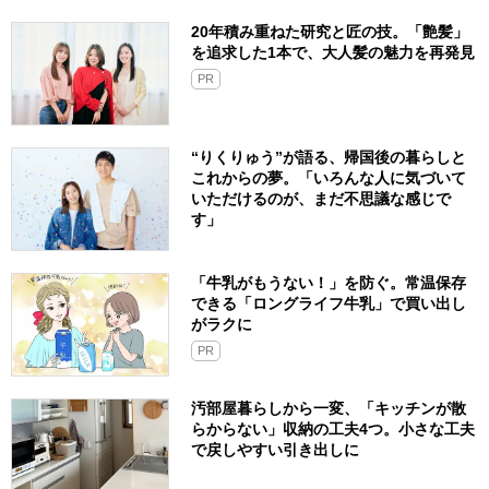
20年積み重ねた研究と匠の技。「艶髪」
を追求した1本で、大人髪の魅力を再発見
PR
“りくりゅう”が語る、帰国後の暮らしと
これからの夢。「いろんな人に気づいて
いただけるのが、まだ不思議な感じで
す」
「牛乳がもうない！」を防ぐ。常温保存
できる「ロングライフ牛乳」で買い出し
がラクに
PR
汚部屋暮らしから一変、「キッチンが散
らからない」収納の工夫4つ。小さな工夫
で戻しやすい引き出しに