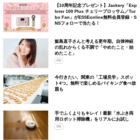
【10周年記念プレゼント】Jackery「Exp
lorer 100 Plus チェリーブロッサム／Tur
bo Fan」がESSEonline無料会員登録・S
NSフォローで当たる！
飯島直子さんと考える更年期。自律神経
の乱れからくる不調で「やめたこと・始
めたこと」
PR
今行きたい、関東の「工場見学」スポッ
ト4つ。無料で楽しめるバイキング食べ放
題も
手でふくよりもキレイ！最新「水ぶき両
用ロボット掃除機」をリアルにお試し
PR