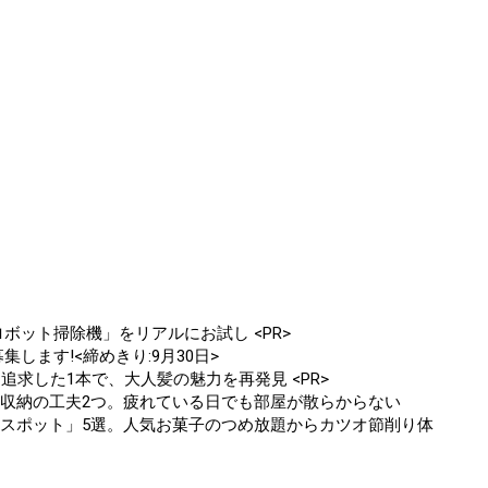
ボット掃除機」をリアルにお試し <PR>
します!<締めきり:9月30日>
追求した1本で、大人髪の魅力を再発見 <PR>
」収納の工夫2つ。疲れている日でも部屋が散らからない
学スポット」5選。人気お菓子のつめ放題からカツオ節削り体