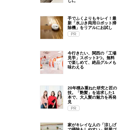
しに
手でふくよりもキレイ！最
新「水ぶき両用ロボット掃
除機」をリアルにお試し
PR
今行きたい、関西の「工場
見学」スポット3つ。無料
で楽しめて、絶品グルメも
味わえる
20年積み重ねた研究と匠の
技。「艶髪」を追求した1
本で、大人髪の魅力を再発
見
PR
家がキレイな人の「涼しげ
で掃除もしやすい」部屋づ