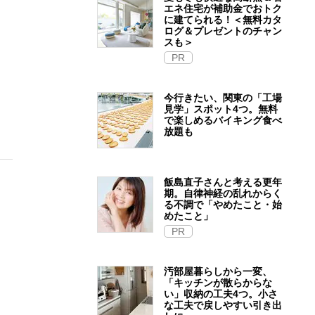
エネ住宅が補助金でおトク
に建てられる！＜無料カタ
ログ＆プレゼントのチャン
スも＞
PR
今行きたい、関東の「工場
見学」スポット4つ。無料
で楽しめるバイキング食べ
放題も
飯島直子さんと考える更年
期。自律神経の乱れからく
る不調で「やめたこと・始
めたこと」
PR
汚部屋暮らしから一変、
「キッチンが散らからな
い」収納の工夫4つ。小さ
な工夫で戻しやすい引き出