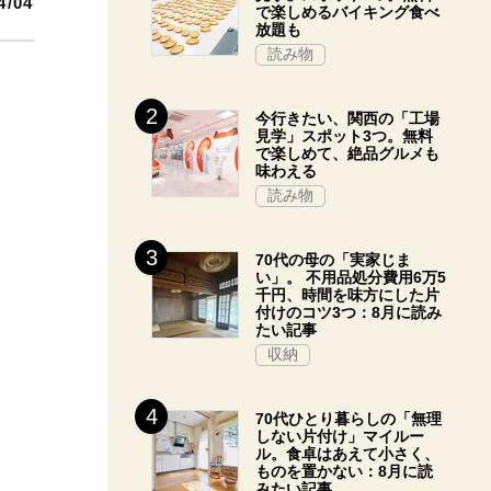
4/04
で楽しめるバイキング食べ
放題も
読み物
今行きたい、関西の「工場
見学」スポット3つ。無料
で楽しめて、絶品グルメも
味わえる
読み物
70代の母の「実家じま
い」。 不用品処分費用6万5
千円、時間を味方にした片
付けのコツ3つ：8月に読み
たい記事
収納
70代ひとり暮らしの「無理
しない片付け」マイルー
ル。食卓はあえて小さく、
ものを置かない：8月に読
みたい記事