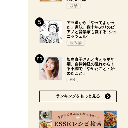
収納
アラ還から「やってよかっ
た」趣味。数十年ぶりのピ
アノと音楽家も愛する“シュ
ニッツェル”
読み物
飯島直子さんと考える更年
期。自律神経の乱れからく
る不調で「やめたこと・始
めたこと」
PR
ランキングをもっと見る