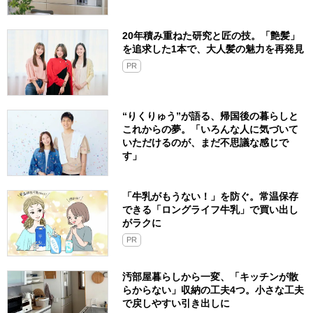
20年積み重ねた研究と匠の技。「艶髪」
を追求した1本で、大人髪の魅力を再発見
PR
“りくりゅう”が語る、帰国後の暮らしと
これからの夢。「いろんな人に気づいて
いただけるのが、まだ不思議な感じで
す」
「牛乳がもうない！」を防ぐ。常温保存
できる「ロングライフ牛乳」で買い出し
がラクに
PR
汚部屋暮らしから一変、「キッチンが散
らからない」収納の工夫4つ。小さな工夫
で戻しやすい引き出しに