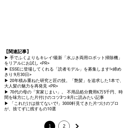
【関連記事】
▶ 手でふくよりもキレイ!最新「水ぶき両用ロボット掃除機」
をリアルにお試し <PR>
▶ ESSEに登場してくれる「読者モデル」を募集します!<締め
きり:9月30日>
▶ 20年積み重ねた研究と匠の技。「艶髪」を追求した1本で、
大人髪の魅力を再発見 <PR>
▶ 70代の母の「実家じまい」。 不用品処分費用6万5千円、時
間を味方にした片付けのコツ3つ:8月に読みたい記事
▶ 「これだけは捨てないで!」3000軒見てきた片づけのプロ
が、捨てずに残すもの10選
1
2