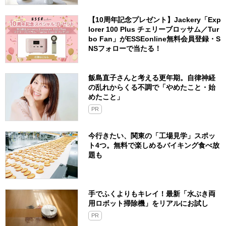
【10周年記念プレゼント】Jackery「Exp
lorer 100 Plus チェリーブロッサム／Tur
bo Fan」がESSEonline無料会員登録・S
NSフォローで当たる！
飯島直子さんと考える更年期。自律神経
の乱れからくる不調で「やめたこと・始
めたこと」
PR
今行きたい、関東の「工場見学」スポッ
ト4つ。無料で楽しめるバイキング食べ放
題も
手でふくよりもキレイ！最新「水ぶき両
用ロボット掃除機」をリアルにお試し
PR