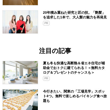
20年積み重ねた研究と匠の技。「艶髪」
を追求した1本で、大人髪の魅力を再発見
PR
注目の記事
夏も冬も快適な高断熱＆省エネ住宅が補
助金でおトクに建てられる！＜無料カタ
ログ＆プレゼントのチャンスも＞
PR
今行きたい、関東の「工場見学」スポッ
ト4つ。無料で楽しめるバイキング食べ放
題も