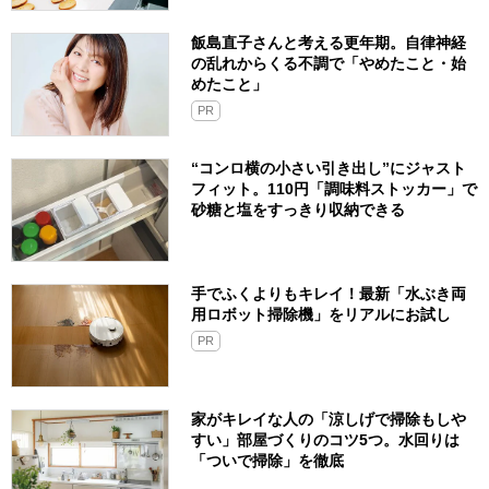
飯島直子さんと考える更年期。自律神経
の乱れからくる不調で「やめたこと・始
めたこと」
PR
“コンロ横の小さい引き出し”にジャスト
フィット。110円「調味料ストッカー」で
砂糖と塩をすっきり収納できる
手でふくよりもキレイ！最新「水ぶき両
用ロボット掃除機」をリアルにお試し
PR
家がキレイな人の「涼しげで掃除もしや
すい」部屋づくりのコツ5つ。水回りは
「ついで掃除」を徹底