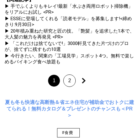
▶ 手でふくよりもキレイ!最新「水ぶき両用ロボット掃除機」
をリアルにお試し <PR>
▶ ESSEに登場してくれる「読者モデル」を募集します!<締め
きり:9月30日>
▶ 20年積み重ねた研究と匠の技。「艶髪」を追求した1本で、
大人髪の魅力を再発見 <PR>
▶ 「これだけは捨てないで!」3000軒見てきた片づけのプロ
が、捨てずに残すもの10選
▶ 今行きたい、関東の「工場見学」スポット4つ。無料で楽し
めるバイキング食べ放題も
1
2
夏も冬も快適な高断熱＆省エネ住宅が補助金でおトクに建
てられる！無料カタログ＆プレゼントのチャンスも＜PR
＞
#食費