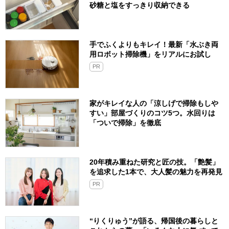
砂糖と塩をすっきり収納できる
手でふくよりもキレイ！最新「水ぶき両
用ロボット掃除機」をリアルにお試し
PR
家がキレイな人の「涼しげで掃除もしや
すい」部屋づくりのコツ5つ。水回りは
「ついで掃除」を徹底
20年積み重ねた研究と匠の技。「艶髪」
を追求した1本で、大人髪の魅力を再発見
PR
“りくりゅう”が語る、帰国後の暮らしと