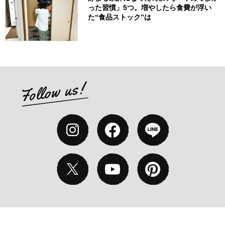
った習慣」5つ。増やしたら食費が浮い
た“食品ストック”は