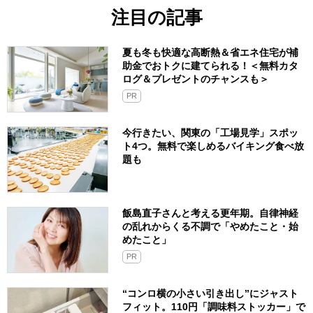
注目の記事
夏も冬も快適な高断熱＆省エネ住宅が補
助金でおトクに建てられる！＜無料カタ
ログ＆プレゼントのチャンスも＞
PR
今行きたい、関東の「工場見学」スポッ
ト4つ。無料で楽しめるバイキング食べ放
題も
飯島直子さんと考える更年期。自律神経
の乱れからくる不調で「やめたこと・始
めたこと」
PR
“コンロ横の小さい引き出し”にジャスト
フィット。110円「調味料ストッカー」で