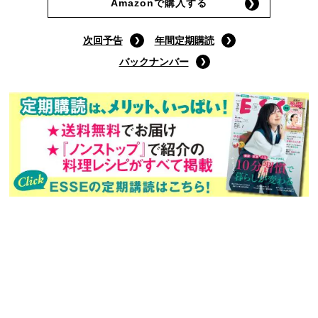
9月号通常版
(定価:790円)
Amazonで購入する
次回予告
年間定期購読
バックナンバー