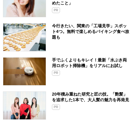
めたこと」
PR
今行きたい、関東の「工場見学」スポッ
ト4つ。無料で楽しめるバイキング食べ放
題も
手でふくよりもキレイ！最新「水ぶき両
用ロボット掃除機」をリアルにお試し
PR
20年積み重ねた研究と匠の技。「艶髪」
を追求した1本で、大人髪の魅力を再発見
PR