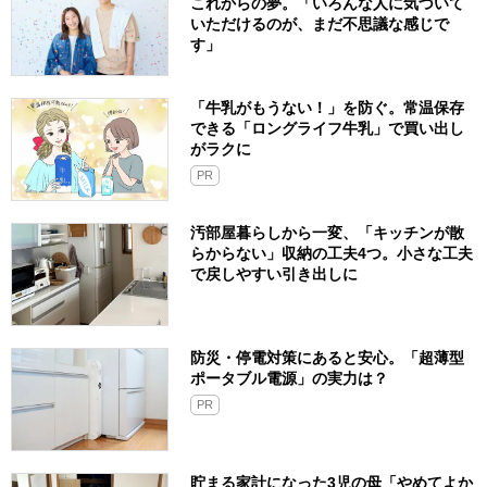
これからの夢。「いろんな人に気づいて
いただけるのが、まだ不思議な感じで
す」
「牛乳がもうない！」を防ぐ。常温保存
できる「ロングライフ牛乳」で買い出し
がラクに
PR
汚部屋暮らしから一変、「キッチンが散
らからない」収納の工夫4つ。小さな工夫
で戻しやすい引き出しに
防災・停電対策にあると安心。「超薄型
ポータブル電源」の実力は？​
PR
貯まる家計になった3児の母「やめてよか