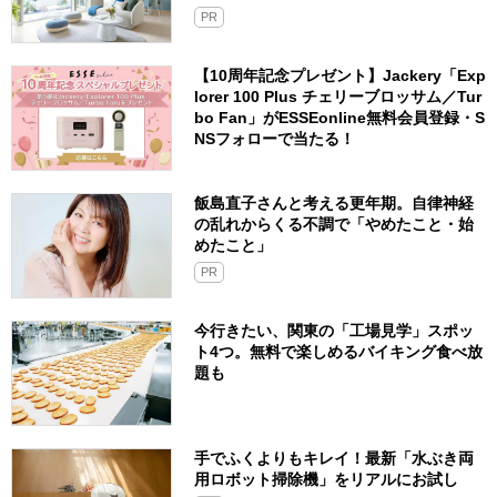
PR
【10周年記念プレゼント】Jackery「Exp
lorer 100 Plus チェリーブロッサム／Tur
bo Fan」がESSEonline無料会員登録・S
NSフォローで当たる！
飯島直子さんと考える更年期。自律神経
の乱れからくる不調で「やめたこと・始
めたこと」
PR
今行きたい、関東の「工場見学」スポッ
ト4つ。無料で楽しめるバイキング食べ放
題も
手でふくよりもキレイ！最新「水ぶき両
用ロボット掃除機」をリアルにお試し