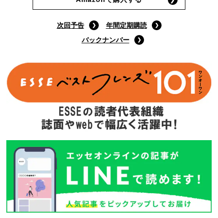
9月号特装版
(定価:1400円)
Amazonで購入する
次回予告
年間定期購読
バックナンバー