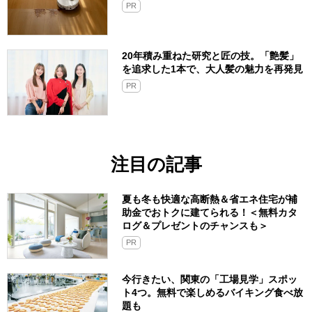
PR
20年積み重ねた研究と匠の技。「艶髪」
を追求した1本で、大人髪の魅力を再発見
PR
注目の記事
夏も冬も快適な高断熱＆省エネ住宅が補
助金でおトクに建てられる！＜無料カタ
ログ＆プレゼントのチャンスも＞
PR
今行きたい、関東の「工場見学」スポッ
ト4つ。無料で楽しめるバイキング食べ放
題も