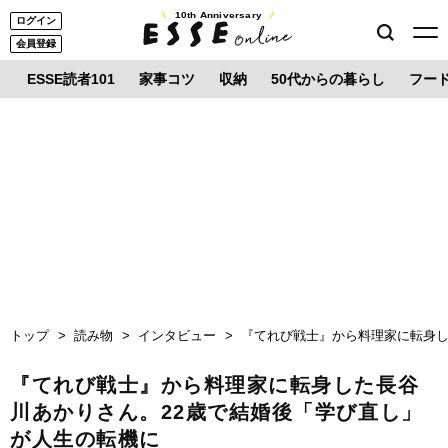
10th Anniversary
ログイン
会員登録
ESSE読者101
家事コツ
収納
50代からの暮らし
フー
トップ
読み物
インタビュー
『てれび戦士』から料理家に転身し
『てれび戦士』から料理家に転身した長谷
川あかりさん。22歳で結婚後「学び直し」
が人生の転機に