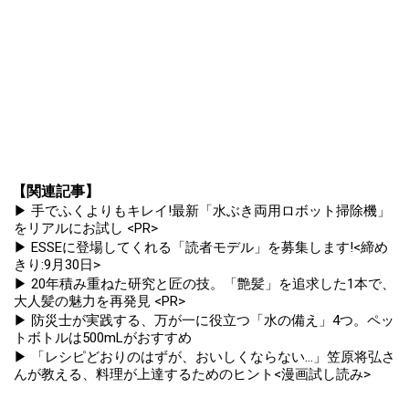
【関連記事】
▶ 手でふくよりもキレイ!最新「水ぶき両用ロボット掃除機」
をリアルにお試し <PR>
▶ ESSEに登場してくれる「読者モデル」を募集します!<締め
きり:9月30日>
▶ 20年積み重ねた研究と匠の技。「艶髪」を追求した1本で、
大人髪の魅力を再発見 <PR>
▶ 防災士が実践する、万が一に役立つ「水の備え」4つ。ペッ
トボトルは500mLがおすすめ
▶ 「レシピどおりのはずが、おいしくならない...」笠原将弘さ
んが教える、料理が上達するためのヒント<漫画試し読み>