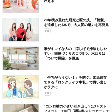
わえる
20年積み重ねた研究と匠の技。「艶髪」
を追求した1本で、大人髪の魅力を再発見
PR
家がキレイな人の「涼しげで掃除もしや
すい」部屋づくりのコツ5つ。水回りは
「ついで掃除」を徹底
「牛乳がもうない！」を防ぐ。常温保存
できる「ロングライフ牛乳」で買い出し
がラクに
PR
“コンロ横の小さい引き出し”にジャスト
フィット。110円「調味料ストッカー」で