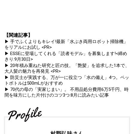
【関連記事】
▶ 手でふくよりもキレイ!最新「水ぶき両用ロボット掃除機」
をリアルにお試し <PR>
▶ ESSEに登場してくれる「読者モデル」を募集します!<締め
きり:9月30日>
▶ 20年積み重ねた研究と匠の技。「艶髪」を追求した1本で、
大人髪の魅力を再発見 <PR>
▶ 防災士が実践する、万が一に役立つ「水の備え」4つ。ペッ
トボトルは500mLがおすすめ
▶ 70代の母の「実家じまい」。 不用品処分費用6万5千円、時
間を味方にした片付けのコツ3つ:8月に読みたい記事
村野弘味さん