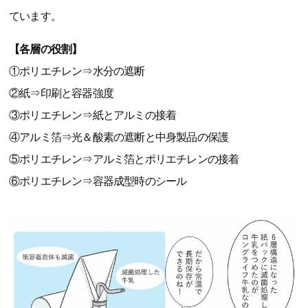
ています。
【各層の役割】
①ポリエチレン⇒水分の遮断
②紙⇒印刷と容器強度
③ポリエチレン⇒紙とアルミの接着
④アルミ箔⇒光＆酸素の遮断と中身製品の保護
⑤ポリエチレン⇒アルミ箔とポリエチレンの接着
⑥ポリエチレン⇒容器成型時のシール