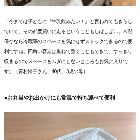
「今までは子どもに『牛乳飲みたい！』と言われてもきらし
ていて、その都度買いに走るということもしばしば…。常温
保存なら冷蔵庫のスペースを気にせずストックできるので便
利ですね。四角い容器は重ねて置くこともできて、すっきり
収まるのでスペースをムダにしないところもお気に入りで
す」（青村怜子さん、40代、3児の母）
●お弁当やお出かけにも常温で持ち運べて便利