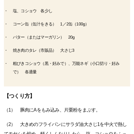
塩、コショウ 各少し
コーン缶（缶汁をきる） 1／2缶（100g）
バター（またはマーガリン） 20g
焼き肉のタレ（市販品） 大さじ3
粗びきコショウ（黒・好みで）、万能ネギ（小口切り・好み
で） 各適量
【つくり方】
（1） 豚肉にAをもみ込み、片栗粉をまぶす。
（2） 大きめのフライパンにサラダ油大さじ1を中火で熱し
てモヤシを炒め、軽くしんなりしたら、塩、コショウをふっ