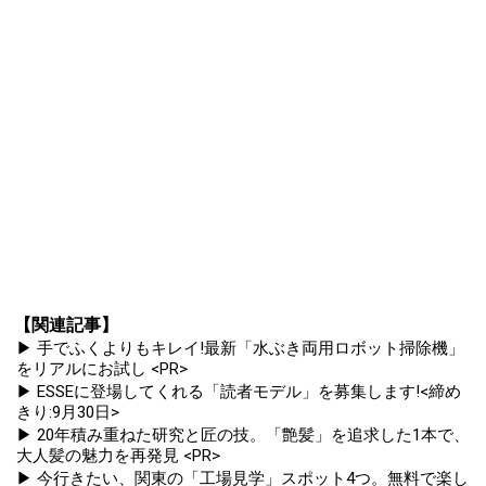
【関連記事】
▶ 手でふくよりもキレイ!最新「水ぶき両用ロボット掃除機」
をリアルにお試し <PR>
▶ ESSEに登場してくれる「読者モデル」を募集します!<締め
きり:9月30日>
▶ 20年積み重ねた研究と匠の技。「艶髪」を追求した1本で、
大人髪の魅力を再発見 <PR>
▶ 今行きたい、関東の「工場見学」スポット4つ。無料で楽し