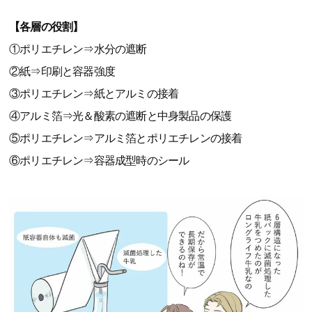
【各層の役割】
①ポリエチレン⇒水分の遮断
②紙⇒印刷と容器強度
③ポリエチレン⇒紙とアルミの接着
④アルミ箔⇒光＆酸素の遮断と中身製品の保護
⑤ポリエチレン⇒アルミ箔とポリエチレンの接着
⑥ポリエチレン⇒容器成型時のシール