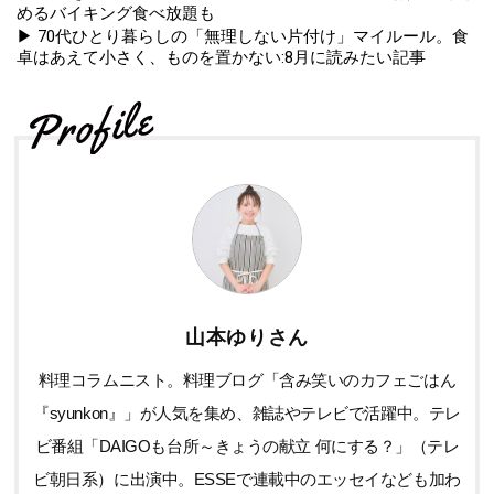
めるバイキング食べ放題も
▶ 70代ひとり暮らしの「無理しない片付け」マイルール。食
卓はあえて小さく、ものを置かない:8月に読みたい記事
山本ゆりさん
料理コラムニスト。料理ブログ「含み笑いのカフェごはん
『syunkon』」が人気を集め、雑誌やテレビで活躍中。テレ
ビ番組「DAIGOも台所～きょうの献立 何にする？」（テレ
ビ朝日系）に出演中。ESSEで連載中のエッセイなども加わ