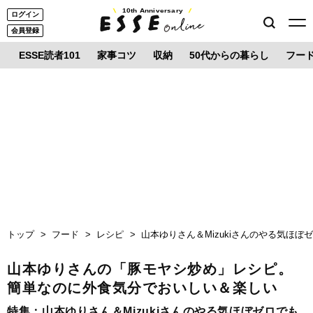
10th Anniversary
ログイン
会員登録
ESSE読者101
家事コツ
収納
50代からの暮らし
フー
トップ
フード
レシピ
山本ゆりさん＆Mizukiさんのやる気ほ
山本ゆりさんの「豚モヤシ炒め」レシピ。
簡単なのに外食気分でおいしい＆楽しい
特集：
山本ゆりさん＆Mizukiさんのやる気ほぼゼロでも