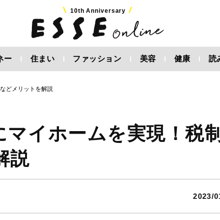
10th Anniversary
ネー
住まい
ファッション
美容
健康
読
遇などメリットを解説
にマイホームを実現！税
解説
2023/0