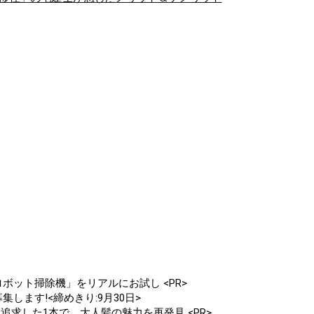
ボット掃除機」をリアルにお試し <PR>
します!<締めきり:9月30日>
追求した1本で、大人髪の魅力を再発見 <PR>