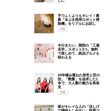
しに
手でふくよりもキレイ！最
新「水ぶき両用ロボット掃
除機」をリアルにお試し
PR
今行きたい、関西の「工場
見学」スポット3つ。無料
で楽しめて、絶品グルメも
味わえる
20年積み重ねた研究と匠の
技。「艶髪」を追求した1
本で、大人髪の魅力を再発
見
PR
家がキレイな人の「涼しげ
で掃除もしやすい」部屋づ