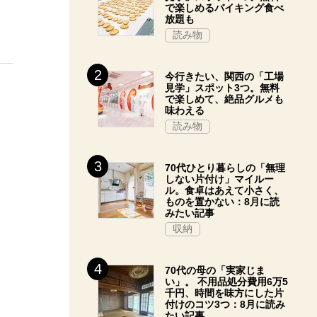
で楽しめるバイキング食べ
放題も
読み物
今行きたい、関西の「工場
見学」スポット3つ。無料
で楽しめて、絶品グルメも
味わえる
読み物
70代ひとり暮らしの「無理
しない片付け」マイルー
ル。食卓はあえて小さく、
ものを置かない：8月に読
みたい記事
収納
70代の母の「実家じま
い」。 不用品処分費用6万5
千円、時間を味方にした片
付けのコツ3つ：8月に読み
たい記事