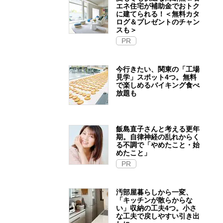
エネ住宅が補助金でおトク
に建てられる！＜無料カタ
ログ＆プレゼントのチャン
スも＞
PR
今行きたい、関東の「工場
見学」スポット4つ。無料
で楽しめるバイキング食べ
放題も
飯島直子さんと考える更年
期。自律神経の乱れからく
る不調で「やめたこと・始
めたこと」
PR
汚部屋暮らしから一変、
「キッチンが散らからな
い」収納の工夫4つ。小さ
な工夫で戻しやすい引き出