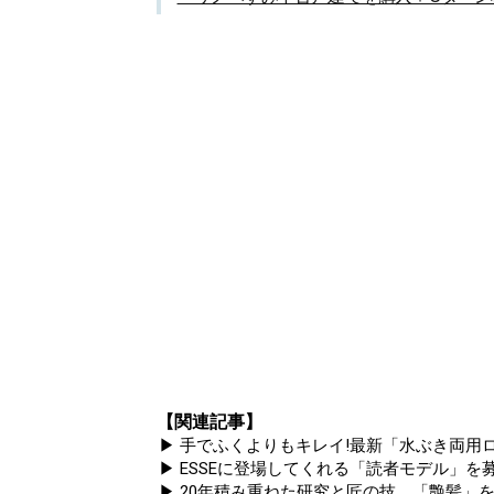
【関連記事】
▶ 手でふくよりもキレイ!最新「水ぶき両用ロ
▶ ESSEに登場してくれる「読者モデル」を募集
▶ 20年積み重ねた研究と匠の技。「艶髪」を