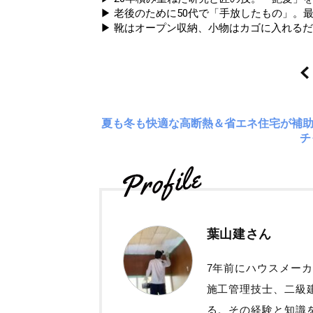
▶ 老後のために50代で「手放したもの」。
▶ 靴はオープン収納、小物はカゴに入れるだ
夏も冬も快適な高断熱＆省エネ住宅が補
チ
葉山建さん
7年前にハウスメー
施工管理技士、二級
る。その経験と知識