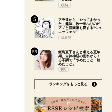
収納
アラ還から「やってよかっ
た」趣味。数十年ぶりのピ
アノと音楽家も愛する“シュ
ニッツェル”
読み物
飯島直子さんと考える更年
期。自律神経の乱れからく
る不調で「やめたこと・始
めたこと」
PR
ランキングをもっと見る