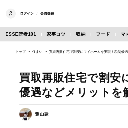
ログイン
会員登録
/
ESSE読者101
家事コツ
収納
フード
マ
トップ
住まい
買取再販住宅で割安にマイホームを実現！税制優
買取再販住宅で割安
優遇などメリットを
葉山建